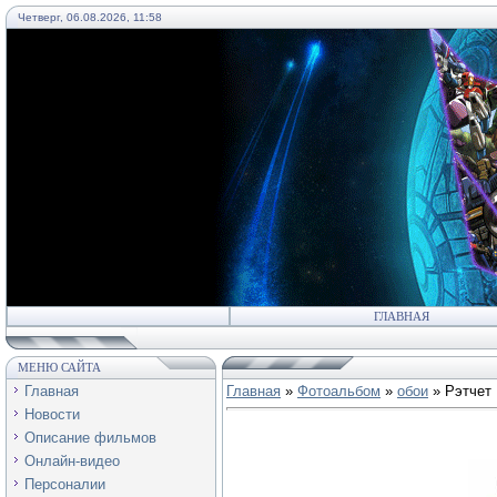
Четверг, 06.08.2026, 11:58
55
ГЛАВНАЯ
МЕНЮ САЙТА
Главная
Главная
»
Фотоальбом
»
обои
» Рэтчет
Новости
Описание фильмов
Онлайн-видео
Персоналии