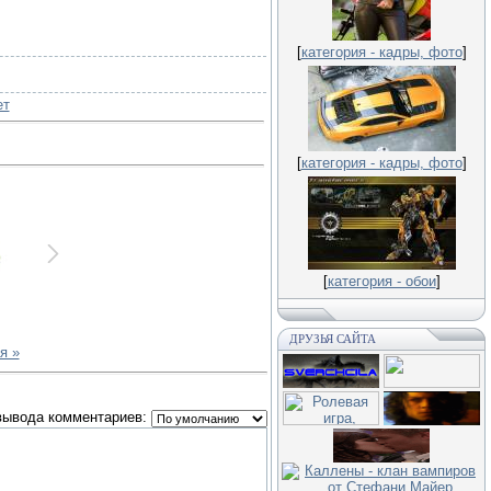
[
категория - кадры, фото
]
ет
[
категория - кадры, фото
]
[
категория - обои
]
ДРУЗЬЯ САЙТА
я »
вывода комментариев: