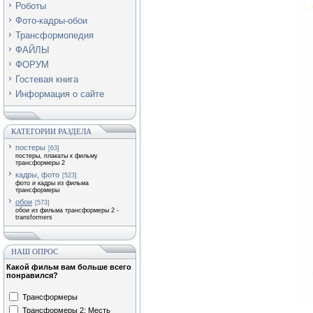
Роботы
Фото-кадры-обои
Трансформопедия
ФАЙЛЫ
ФОРУМ
Гостевая книга
Информация о сайте
КАТЕГОРИИ РАЗДЕЛА
постеры
[63]
постеры, плакаты к фильму
трансформеры 2
кадры, фото
[523]
фото и кадры из фильма
трансформеры
обои
[573]
обои из фильма трансформеры 2 -
transformers
НАШ ОПРОС
Какой фильм вам больше всего
понравился?
Трансформеры
Трансформеры 2: Месть