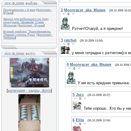
ПОСЛЕДНИЕ ФАЙЛЫ:
2
Moonracer_aka_Медея
Поздравление с 9 мая
| [
категория -
(29.10.2009 10:01
Музыка
]
0
Звонок для мобильного на тему
саундтрека "Шоквейв" Стива
Яблонски
| [
категория - Музыка
]
Рэтчет!Отакуй, а я прикрою!
Второй трейлер "Трансформеры.
Тёмная сторона Луны"
| [
категория -
Трейлеры
]
3
ratchet
(29.10.2009 13:04)
0
у меня тетрадка с рэтчетом(со м
ПОСЛЕДНИЕ ФОТО:
4
Moonracer_aka_Медея
(29.10.2009 
0
У мя есть вредная привычка..
[
категория - кадры, фото
]
5
Jazz
(29.10.2009 18:27)
0
Тебе хорошо...Кто бы у н
6
Elita
(30.10.2009 12:04)
0