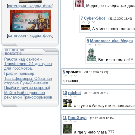
Медея,не ты одна так де
[
категория - кадры, фото
]
7
Cyber-Shot
(31.10.2009 18:46)
0
А у меня пока только о
[
категория - кадры, фото
]
9
Moonracer_aka_Медея
0
ПОСЛЕДНИЕ
НОВОСТИ:
Работа над сайтом -
Вот и я о том же! ^
Transformers G1 доступен
для просмотра.
8
хромия
(31.10.2009 19:23)
График премьер
0
Трансформеры: Обратная
красавец
сторона Луны(Сентенел
Прайм и другие секреты)
10
ratchet
Майкл Бэй недоволен
(03.11.2009 20:51)
0
рекламой Трансформеров
а я уже с блекаутом использавал
11
ЛонгХоул
(12.12.2009 12:15)
0
а где у него глаза ???