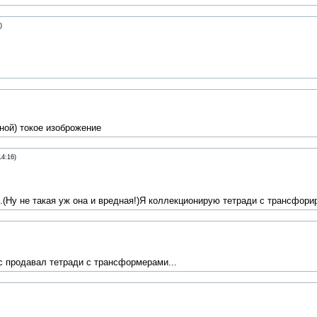
)
ной) токое изоброжение
14:16)
.(Ну не такая уж она и вредная!)Я коллекционирую тетради с трансфорир
ас продавал тетради с трансформерами...