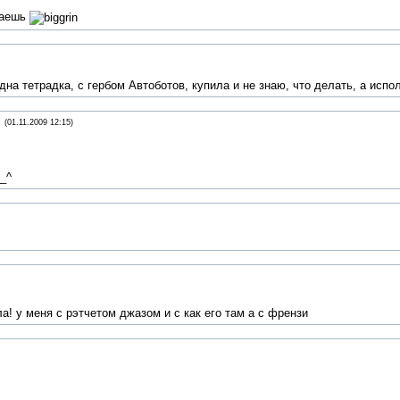
лаешь
дна тетрадка, с гербом Автоботов, купила и не знаю, что делать, а испол
(01.11.2009 12:15)
__^
а! у меня с рэтчетом джазом и с как его там а с френзи