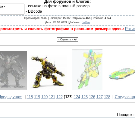
Для форумов и блогов:
- cсылка на фото в полный размер
- BBcode
Просмотров
: 9282 |
Размеры
: 1500x1394px/424.4Kb |
Рейтинг
: 4.8/4
Дата
: 28.10.2009 |
Добавил
:
Jetfire
росмотреть и скачать фотографию в реальном размере здесь:
Рэтч
Предыдущая
|
118
119
120
121
122
[
123
]
124
125
126
127
128
|
Следующа
Порядок 