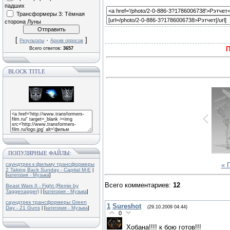
падших
Трансформеры 3: Тёмная
сторона Луны
[
·
]
Результаты
Архив опросов
П
Всего ответов:
3657
BLOCK TITLE
ПОПУЛЯРНЫЕ ФАЙЛЫ:
саундтрек к фильму трансформеры
« 
2 Taking Back Sunday - Capital M-E
|
[
категория - Музыка
]
Всего комментариев
:
12
Beast Wars II - Fight (Remix by
Taggenagger)
| [
категория - Музыка
]
саундтрек трансформеры Green
1
Sureshot
(29.10.2009 04:44)
Day - 21 Guns
| [
категория - Музыка
]
0
Хобана!!!! к бою готов!!!