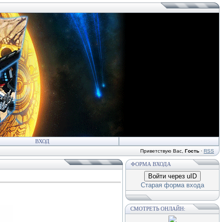
ВХОД
Приветствую Вас
,
Гость
·
RSS
ФОРМА ВХОДА
Войти через uID
Старая форма входа
СМОТРЕТЬ ОНЛАЙН: