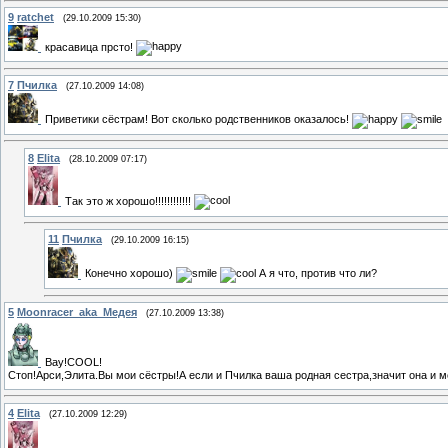
9
ratchet
(29.10.2009 15:30)
красавица прсто!
7
Пчилка
(27.10.2009 14:08)
Приветики сёстрам! Вот сколько родственников оказалось!
8
Elita
(28.10.2009 07:17)
Так это ж хорошо!!!!!!!!!!!!
11
Пчилка
(29.10.2009 16:15)
Конечно хорошо)
А я что, против что ли?
5
Moonracer_aka_Медея
(27.10.2009 13:38)
Вау!COOL!
Стоп!Арси,Элита.Вы мои сёстры!А если и Пчилка ваша родная сестра,значит она и м
4
Elita
(27.10.2009 12:29)