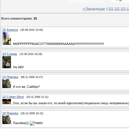
« Предыдущая
|
121
122
123
1
Всего комментариев
:
15
15
Алекса
(30.08.2010 15:00)
КККРРРРРРРАААСОТТКККККККККАААААА!!!!!!!!!!!!!!!!!!!!!!!!!!!!!!!!!!
14
Следж
(15.06.2010 18:28)
На АВУ
13
Пчилка
(08.11.2009 18:27)
И кто же, Сайбер?
12
Cyber-Shot
(03.11.2009 21:11)
Ооо, если бы вы знали кто, по моей идеологии(специально пишу неправильно)
10
Пчилка
(29.10.2009 16:15)
Пасибки)))