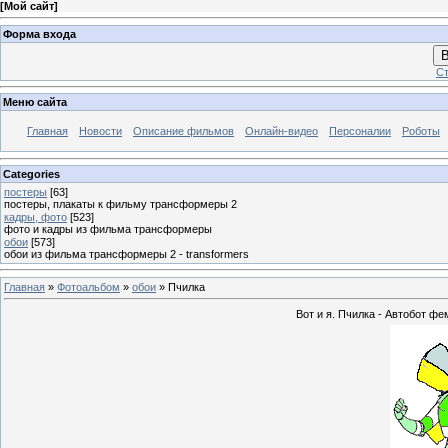
[
Мой сайт
]
Форма входа
В
Ст
Меню сайта
Главная
Новости
Описание фильмов
Онлайн-видео
Персоналии
Роботы
Categories
постеры
[63]
постеры, плакаты к фильму трансформеры 2
кадры, фото
[523]
фото и кадры из фильма трансформеры
обои
[573]
обои из фильма трансформеры 2 - transformers
Главная
»
Фотоальбом
»
обои
» Пчилка
Вот и я. Пчилка - Автобот ф