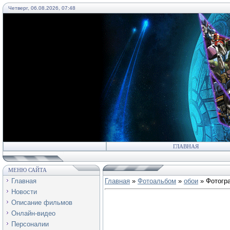
Четверг, 06.08.2026, 07:48
55
ГЛАВНАЯ
МЕНЮ САЙТА
Главная
Главная
»
Фотоальбом
»
обои
» Фотогр
Новости
Описание фильмов
Онлайн-видео
Персоналии