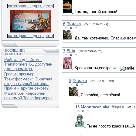
[
категория - кадры, фото
]
Там под ногой котенок!
6
Пчилка
(27.10.2009 23:47)
0
[
категория - кадры, фото
]
Да, там котёночек. Спасибо все
7
Elita
ПОСЛЕДНИЕ
(28.10.2009 07:20)
НОВОСТИ:
0
Работа над сайтом -
Transformers G1 доступен
Красивая ты,сестренка!
для просмотра.
График премьер
Трансформеры: Обратная
8
Пчилка
(28.10.2009 11:16)
сторона Луны(Сентенел
0
Прайм и другие секреты)
Майкл Бэй недоволен
Спасибки, сестрёнка!
рекламой Трансформеров
13
Moonracer_aka_Медея
(01.11
0
Ты не просто красивая...А