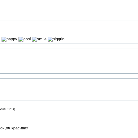
м
.2009 19:14)
 оч,оч красивая!