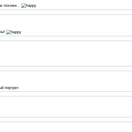
ак похожи...
тры!
й портрет.