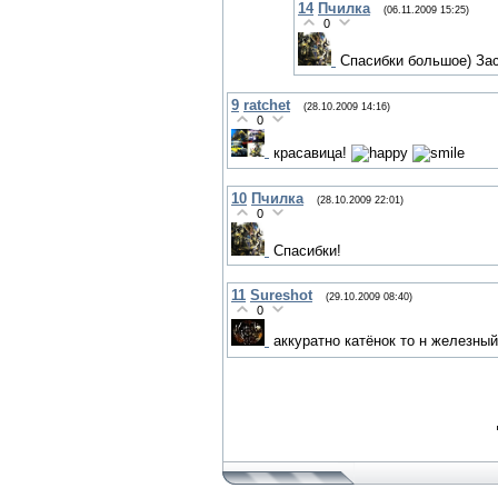
14
Пчилка
(06.11.2009 15:25)
0
Спасибки большое) За
9
ratchet
(28.10.2009 14:16)
0
красавица!
10
Пчилка
(28.10.2009 22:01)
0
Спасибки!
11
Sureshot
(29.10.2009 08:40)
0
аккуратно катёнок то н железный