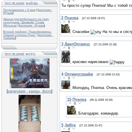
0
ПОСЛЕДНИЕ ФАЙЛЫ:
Ты просто супер Пчилка! Мы с тобой т
Поздравление с 9 мая
| [
категория -
Музыка
]
2
Пчилка
(27.10.2009 19:47)
Звонок для мобильного на тему
0
саундтрека "Шоквейв" Стива
Яблонски
| [
категория - Музыка
]
Спасибки
На то мы и сёс
Второй трейлер "Трансформеры.
Тёмная сторона Луны"
| [
категория -
Трейлеры
]
3
ДжетОптимус
(27.10.2009 22:28)
0
ПОСЛЕДНИЕ ФОТО:
красиво нарисовано
4
Оптимуспрайм
(27.10.2009 22:43)
0
Молодец, Пчилка. Очень красивы
[
категория - кадры, фото
]
15
Пчилка
(08.11.2009 18:26)
0
Благодарю, командир.
5
Jetfire
(27.10.2009 22:47)
0