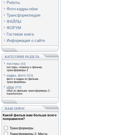
Роботы
Фото-кадры-обои
Трансформопедия
ФАЙЛЫ
ФОРУМ
Гостевая книга
Информация о сайте
КАТЕГОРИИ РАЗДЕЛА
постеры
[63]
постеры, плакаты к фильму
трансформеры 2
кадры, фото
[523]
фото и кадры из фильма
трансформеры
обои
[573]
обои из фильма трансформеры 2 -
transformers
НАШ ОПРОС
Какой фильм вам больше всего
понравился?
Трансформеры
Трансформеры 2: Месть