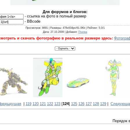
Для форумов и блогов:
- cсылка на фото в полный размер
- BBcode
Просмотров
: 8691 |
Размеры
: 478x634px/61.0Kb |
Рейтинг
: 5.0/1
Дата
: 27.10.2009 |
Добавил
:
Пчилка
мотреть и скачать фотографию в реальном размере здесь:
Фотогра
Предыдущая
|
119
120
121
122
123
[
124
]
125
126
127
128
129
|
Следующа
Порядок 