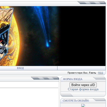
ВХОД
Приветствую Вас
,
Гость
·
RSS
ФОРМА ВХОДА
Войти через uID
Старая форма входа
СМОТРЕТЬ ОНЛАЙН: