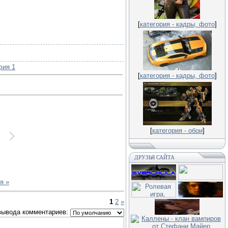
[
категория - кадры, фото
]
фия 1
[
категория - кадры, фото
]
[
категория - обои
]
ДРУЗЬЯ САЙТА
я »
1
2
»
вывода комментариев: