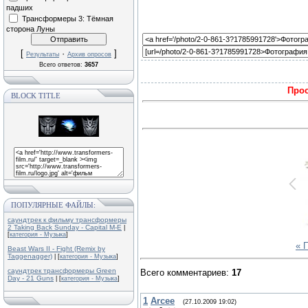
падших
Трансформеры 3: Тёмная
сторона Луны
[
·
]
Результаты
Архив опросов
Всего ответов:
3657
Прос
BLOCK TITLE
ПОПУЛЯРНЫЕ ФАЙЛЫ:
саундтрек к фильму трансформеры
2 Taking Back Sunday - Capital M-E
|
[
категория - Музыка
]
« 
Beast Wars II - Fight (Remix by
Taggenagger)
| [
категория - Музыка
]
саундтрек трансформеры Green
Всего комментариев
:
17
Day - 21 Guns
| [
категория - Музыка
]
1
Arcee
(27.10.2009 19:02)