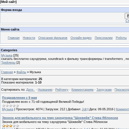
[
Мой сайт
]
Форма входа
В
Ст
Меню сайта
Главная
Новости
Описание фильмов
Онлайн-видео
Персоналии
Роботы
Categories
Музыка
[25]
скачать бесплатно саундтреки, soundtrack к фильму трансформеры / transformers , 
Трейлеры
[2]
Главная
»
Файлы
» Музыка
В категории материалов
:
25
Показано материалов
:
1-10
Сортировать по
:
Дате
·
Названию
·
Рейтингу
·
Комментариям
·
Загрузкам
·
Просмот
Поздравление с 9 мая
Поздравляю всех с 71-ой годовщиной Великой Победы!
Музыка
|
Просмотров:
4074
|
Загрузок:
212
|
Добавил:
Jolt
|
Дата:
09.05.2016
|
Коммент
Звонок для мобильного на тему саундтрека "Шоквейв" Стива Яблонски
Звонок для мобильного на тему саундтрека "Шоквейв" Стива Яблонски