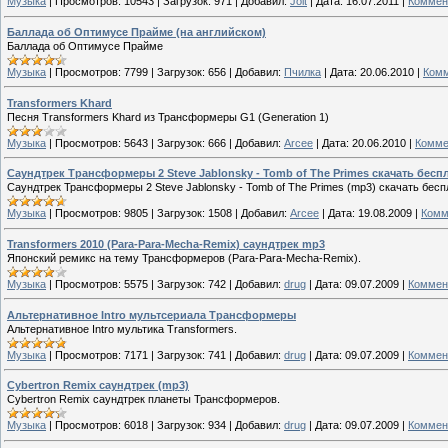
Музыка
|
Просмотров:
10543
|
Загрузок:
971
|
Добавил:
Jolt
|
Дата:
16.07.2011
|
Коммен
Баллада об Оптимусе Прайме (на английском)
Баллада об Оптимусе Прайме
Музыка
|
Просмотров:
7799
|
Загрузок:
656
|
Добавил:
Пчилка
|
Дата:
20.06.2010
|
Комм
Transformers Khard
Песня Transformers Khard из Трансформеры G1 (Generation 1)
Музыка
|
Просмотров:
5643
|
Загрузок:
666
|
Добавил:
Arcee
|
Дата:
20.06.2010
|
Комме
Саундтрек Трансформеры 2 Steve Jablonsky - Tomb of The Primes скачать бесп
Саундтрек Трансформеры 2 Steve Jablonsky - Tomb of The Primes (mp3) скачать бесп
Музыка
|
Просмотров:
9805
|
Загрузок:
1508
|
Добавил:
Arcee
|
Дата:
19.08.2009
|
Комм
Transformers 2010 (Para-Para-Mecha-Remix) саундтрек mp3
Японский ремикс на тему Трансформеров (Para-Para-Mecha-Remix).
Музыка
|
Просмотров:
5575
|
Загрузок:
742
|
Добавил:
drug
|
Дата:
09.07.2009
|
Коммен
Альтернативное Intro мультсериала Трансформеры
Альтернативное Intro мультика Transformers.
Музыка
|
Просмотров:
7171
|
Загрузок:
741
|
Добавил:
drug
|
Дата:
09.07.2009
|
Коммен
Cybertron Remix саундтрек (mp3)
Cybertron Remix саундтрек планеты Трансформеров.
Музыка
|
Просмотров:
6018
|
Загрузок:
934
|
Добавил:
drug
|
Дата:
09.07.2009
|
Коммен