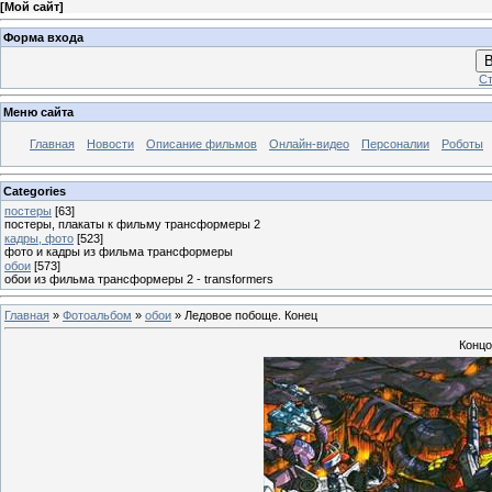
[
Мой сайт
]
Форма входа
В
Ст
Меню сайта
Главная
Новости
Описание фильмов
Онлайн-видео
Персоналии
Роботы
Categories
постеры
[63]
постеры, плакаты к фильму трансформеры 2
кадры, фото
[523]
фото и кадры из фильма трансформеры
обои
[573]
обои из фильма трансформеры 2 - transformers
Главная
»
Фотоальбом
»
обои
» Ледовое побоще. Конец
Концо