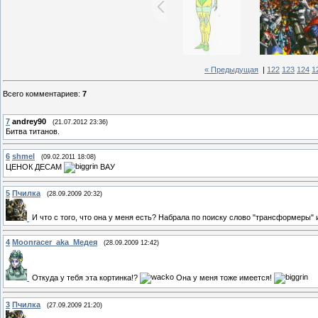
« Предыдущая
|
122
123
124
1
Всего комментариев
:
7
7
andrey90
(21.07.2012 23:36)
Битва титанов.
6
shmel
(09.02.2011 18:08)
ЦЕНОК ДЕСАМ
ВАУ
5
Пчилка
(28.09.2009 20:32)
И что с того, что она у меня есть? Набрала по поиску слово "трансформеры" 
4
Moonracer_aka_Медея
(28.09.2009 12:42)
Откуда у тебя эта кортинка!?
Она у меня тоже имеется!
3
Пчилка
(27.09.2009 21:20)