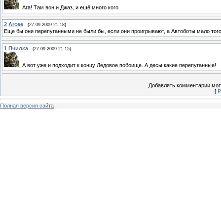
Ага! Там вон и Джаз, и ещё много кого.
2
Arcee
(27.09.2009 21:18)
Еще бы они перепуганными не были бы, если они проигрывают, а Автоботы мало того,
1
Пчилка
(27.09.2009 21:15)
А вот уже и подходит к концу Ледовое побоище. А десы какие перепуганные!
Добавлять комментарии могу
[
Р
Полная версия сайта