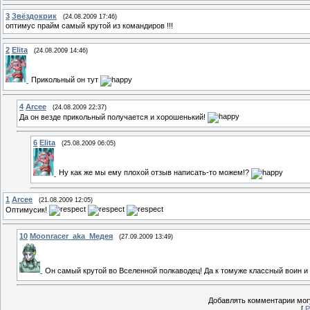
3
Звёздокрик
(24.08.2009 17:46)
оптимус прайм самый крутой из командиров !!!
2
Elita
(24.08.2009 14:46)
Прикольный он тут
4
Arcee
(24.08.2009 22:37)
Да он везде прикольный получается и хорошенький!
6
Elita
(25.08.2009 06:05)
Ну как же мы ему плохой отзыв написать-то можем!?
1
Arcee
(21.08.2009 12:05)
Оптимусик!
10
Moonracer_aka_Медея
(27.09.2009 13:49)
Он самый крутой во Вселенной полкаводец! Да к томуже классный воин и
Добавлять комментарии могу
[
Р