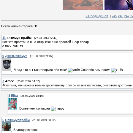
« Предыдущая
|
245
246
247
2
Всего комментариев
:
11
11
оптимус прайм
(27.03.2013 22:47)
нет это просто не я на открытке я не простой шеф повар
я на открытке
9
ДжетОптимус
(31.08.2009 21:07)
Я рад что вы так говорите обо мне!
Спасибо вам всем!
7
Arcee
(25.08.2009 14:37)
Фреггана, мы можем только десептикону плохой отзыв написать, они этого достойны
8
Elita
(26.08.2009 18:16)
Более чем согласна
5
Оптимуспрайм
(25.08.2009 00:32)
Благодарю всех.