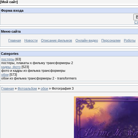
[
Мой сайт
]
Форма входа
В
Ст
Меню сайта
Главная
Новости
Описание фильмов
Онлайн-видео
Персоналии
Роботы
Categories
постеры
[63]
постеры, плакаты к фильму трансформеры 2
кадры, фото
[523]
фото и кадры из фильма трансформеры
обои
[573]
обои из фильма трансформеры 2 - transformers
Главная
»
Фотоальбом
»
обои
» Фотография 3