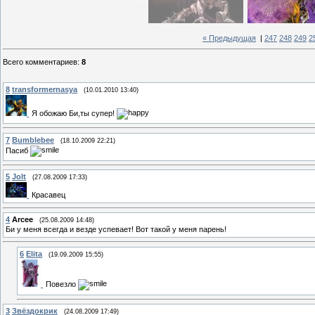
« Предыдущая
|
247
248
249
2
Всего комментариев
:
8
8
transformernasya
(10.01.2010 13:40)
Я обожаю Би,ты супер!
7
Bumblebee
(18.10.2009 22:21)
Пасиб
5
Jolt
(27.08.2009 17:33)
Красавец
4
Arcee
(25.08.2009 14:48)
Би у меня всегда и везде успевает! Вот такой у меня парень!
6
Elita
(19.09.2009 15:55)
Повезло
3
Звёздокрик
(24.08.2009 17:49)