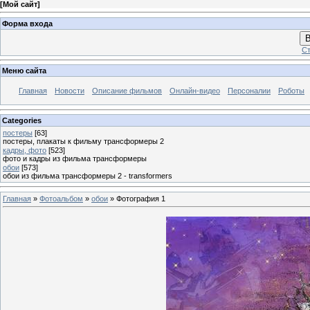
[
Мой сайт
]
Форма входа
В
Ст
Меню сайта
Главная
Новости
Описание фильмов
Онлайн-видео
Персоналии
Роботы
Categories
постеры
[63]
постеры, плакаты к фильму трансформеры 2
кадры, фото
[523]
фото и кадры из фильма трансформеры
обои
[573]
обои из фильма трансформеры 2 - transformers
Главная
»
Фотоальбом
»
обои
» Фотография 1