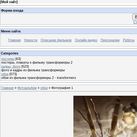
[
Мой сайт
]
Форма входа
В
Ст
Меню сайта
Главная
Новости
Описание фильмов
Онлайн-видео
Персоналии
Роботы
Categories
постеры
[63]
постеры, плакаты к фильму трансформеры 2
кадры, фото
[523]
фото и кадры из фильма трансформеры
обои
[573]
обои из фильма трансформеры 2 - transformers
Главная
»
Фотоальбом
»
обои
» Фотография 1