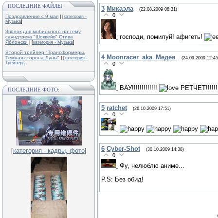
ПОСЛЕДНИЕ ФАЙЛЫ:
3
Микаэла
(22.08.2009 08:31)
0
Поздравление с 9 мая
| [
категория -
Музыка
]
Звонок для мобильного на тему
господи, помилуй! афигеть!
саундтрека "Шоквейв" Стива
Яблонски
| [
категория - Музыка
]
Второй трейлер "Трансформеры.
4
Moonracer_aka_Медея
Тёмная сторона Луны"
(24.09.2009 12:45
| [
категория -
Трейлеры
]
0
ВАУ!!!!!!!!!!!!!
РЕТЧЕТ!!!!!!!!
ПОСЛЕДНИЕ ФОТО:
5
ratchet
(26.10.2009 17:51)
0
6
Cyber-Shot
(30.10.2009 14:38)
[
категория - кадры, фото
]
0
Фу, нелюблю аниме...
P.S: Без обид!