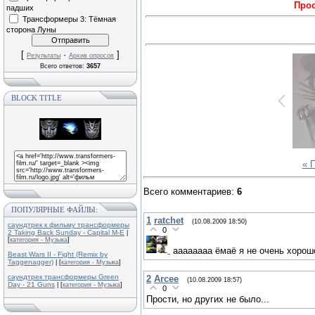
Прос
падших
Трансформеры 3: Тёмная
сторона Луны
[
·
]
Результаты
Архив опросов
Всего ответов:
3657
BLOCK TITLE
« 
Всего комментариев
:
6
ПОПУЛЯРНЫЕ ФАЙЛЫ:
1
ratchet
(10.08.2009 18:50)
саундтрек к фильму трансформеры
0
2 Taking Back Sunday - Capital M-E
|
[
категория - Музыка
]
аааааааа ёмаё я не очень хорош
Beast Wars II - Fight (Remix by
Taggenagger)
| [
категория - Музыка
]
саундтрек трансформеры Green
2
Arcee
(10.08.2009 18:57)
Day - 21 Guns
| [
категория - Музыка
]
0
Прости, но других не было...