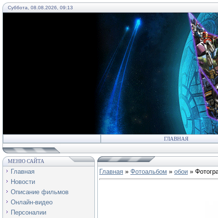
Суббота, 08.08.2026, 09:13
55
ГЛАВНАЯ
МЕНЮ САЙТА
Главная
Главная
»
Фотоальбом
»
обои
» Фотогр
Новости
Описание фильмов
Онлайн-видео
Персоналии