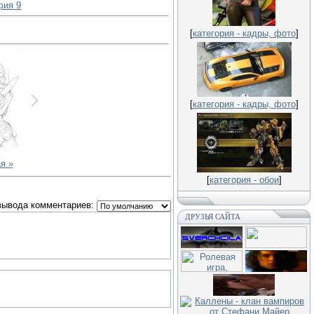
фия 9
[
категория - кадры, фото
]
[
категория - кадры, фото
]
я »
[
категория - обои
]
вывода комментариев:
ДРУЗЬЯ САЙТА