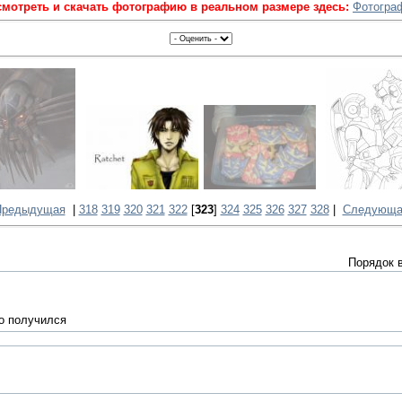
мотреть и скачать фотографию в реальном размере здесь:
Фотогра
Предыдущая
|
318
319
320
321
322
[
323
]
324
325
326
327
328
|
Следующа
Порядок 
о получился