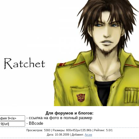
Для форумов и блогов:
- cсылка на фото в полный размер
- BBcode
Просмотров
: 5393 |
Размеры
: 600x452px/135.8Kb |
Рейтинг
: 5.0/1
Дата
: 10.08.2009 |
Добавил
:
Arcee