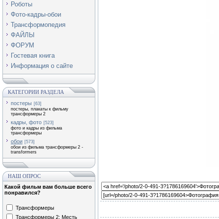
Роботы
Фото-кадры-обои
Трансформопедия
ФАЙЛЫ
ФОРУМ
Гостевая книга
Информация о сайте
КАТЕГОРИИ РАЗДЕЛА
постеры
[63]
постеры, плакаты к фильму
трансформеры 2
кадры, фото
[523]
фото и кадры из фильма
трансформеры
обои
[573]
обои из фильма трансформеры 2 -
transformers
НАШ ОПРОС
Какой фильм вам больше всего
понравился?
Трансформеры
Трансформеры 2: Месть