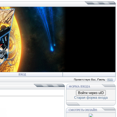
ВХОД
Приветствую Вас
,
Гость
·
RSS
ФОРМА ВХОДА
Войти через uID
Старая форма входа
СМОТРЕТЬ ОНЛАЙН: