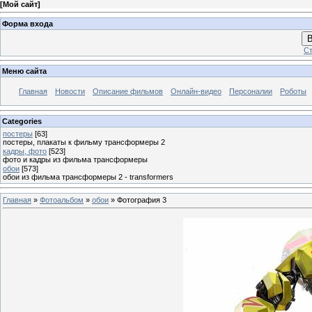
[
Мой сайт
]
Форма входа
В
Ст
Меню сайта
Главная
Новости
Описание фильмов
Онлайн-видео
Персоналии
Роботы
Categories
постеры
[63]
постеры, плакаты к фильму трансформеры 2
кадры, фото
[523]
фото и кадры из фильма трансформеры
обои
[573]
обои из фильма трансформеры 2 - transformers
Главная
»
Фотоальбом
»
обои
» Фотография 3