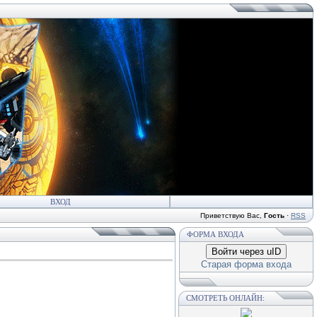
ВХОД
Приветствую Вас
,
Гость
·
RSS
ФОРМА ВХОДА
Войти через uID
Старая форма входа
СМОТРЕТЬ ОНЛАЙН: