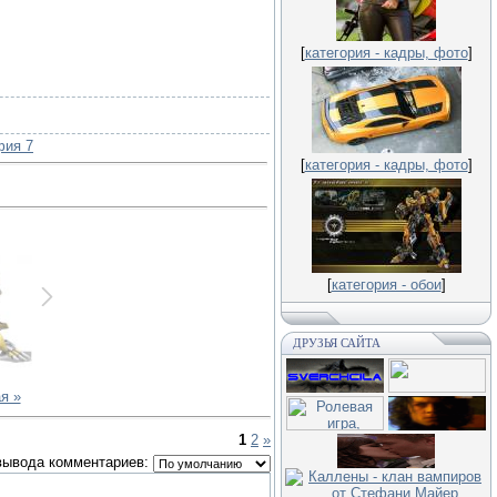
[
категория - кадры, фото
]
фия 7
[
категория - кадры, фото
]
[
категория - обои
]
ДРУЗЬЯ САЙТА
я »
1
2
»
вывода комментариев: