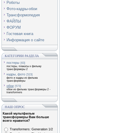
Роботы
Фото-кадры-обои
Трансформопедия
ФАЙЛЫ
ФОРУМ
Гостевая книга
Информация о сайте
КАТЕГОРИИ РАЗДЕЛА
постеры
[63]
постеры, плакаты к фильму
трансформеры 2
кадры, фото
[523]
фото и кадры из фильма
трансформеры
обои
[573]
обои из фильма трансформеры 2 -
transformers
НАШ ОПРОС
Какой мультфильм
трансформеры Вам больше
всего нравится?
Transformers: Generation 1/2