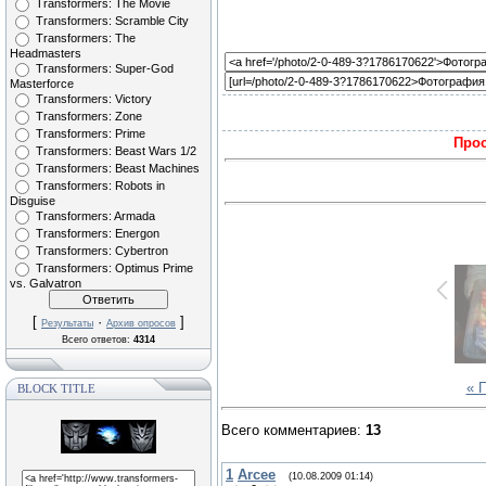
Transformers: The Movie
Transformers: Scramble City
Transformers: The
Headmasters
Transformers: Super-God
Masterforce
Transformers: Victory
Transformers: Zone
Transformers: Prime
Прос
Transformers: Beast Wars 1/2
Transformers: Beast Machines
Transformers: Robots in
Disguise
Transformers: Armada
Transformers: Energon
Transformers: Cybertron
Transformers: Optimus Prime
vs. Galvatron
[
·
]
Результаты
Архив опросов
Всего ответов:
4314
« 
BLOCK TITLE
Всего комментариев
:
13
1
Arcee
(10.08.2009 01:14)