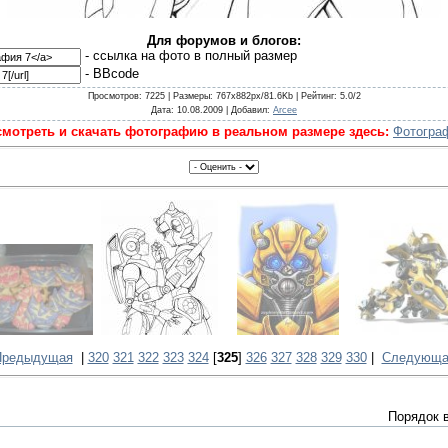
Для форумов и блогов:
- cсылка на фото в полный размер
- BBcode
Просмотров
: 7225 |
Размеры
: 767x882px/81.6Kb |
Рейтинг
: 5.0/2
Дата
: 10.08.2009 |
Добавил
:
Arcee
мотреть и скачать фотографию в реальном размере здесь:
Фотогра
Предыдущая
|
320
321
322
323
324
[
325
]
326
327
328
329
330
|
Следующа
Порядок 