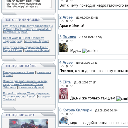
0
Вот к чему приводит недостаточного в
2
Arcee
(11.08.2009 20:41)
ПОПУЛЯРНЫЕ ФАЙЛЫ:
0
Арси и Элита!
саундтрек к фильму трансформеры
2 Taking Back Sunday - Capital M-E
|
[
категория - Музыка
]
3
Пчилка
(18.08.2009 14:58)
Beast Wars II - Fight (Remix by
0
Taggenagger)
| [
категория - Музыка
]
саундтрек трансформеры Green
Мдя...
Day - 21 Guns
| [
категория - Музыка
]
4
Arcee
(18.08.2009 23:31)
ПОСЛЕДНИЕ ФАЙЛЫ:
0
Пчилка
, а что делать раз нету с кем 
Поздравление с 9 мая
| [
категория -
Музыка
]
Звонок для мобильного на тему
5
Elita
(21.08.2009 07:18)
саундтрека "Шоквейв" Стива
0
Яблонски
| [
категория - Музыка
]
Второй трейлер "Трансформеры.
Тёмная сторона Луны"
| [
категория -
Да,мы же только танцуем
Трейлеры
]
6
КэтринХиллори
(22.08.2009 00:46)
0
ПОСЛЕДНИЕ ФОТО:
мда... вы действительно не знае