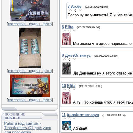
7
Arcee
(22.08.2009 01:07)
0
Попрошу не умничать! Я и без тебя 
[
категория - кадры, фото
]
8
Elita
(22.08.2009 07:57)
0
Мы знаем что здесь нарисовано
9
ДжетОптимус
(28.08.2009 22:59)
0
[
категория - кадры, фото
]
Jjq Девчёнки ну я этого отвас н
10
Elita
(19.09.2009 16:08)
0
[
категория - кадры, фото
]
А ты что,хочешь чтоб я тебя так
11
transformernasya
ПОСЛЕДНИЕ
(10.01.2010 13:54)
НОВОСТИ:
0
Работа над сайтом -
Transformers G1 доступен
Айайай!
для просмотра.