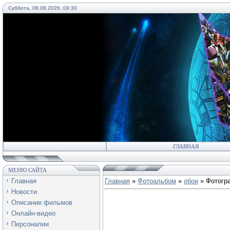
Суббота, 08.08.2026, 09:30
55
ГЛАВНАЯ
МЕНЮ САЙТА
Главная
Главная
»
Фотоальбом
»
обои
» Фотогр
Новости
Описание фильмов
Онлайн-видео
Персоналии