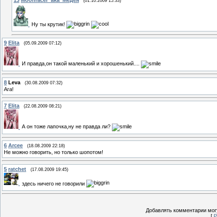
13
Moonracer_aka_Медея
(01.10.2009 15:33)
Ну ты крутик!
9
Elita
(05.09.2009 07:12)
И правда,он такой маленький и хорошенький....
8
Leva
(30.08.2009 07:32)
Ага!
7
Elita
(22.08.2009 08:21)
А он тоже лапочка,ну не правда ли?
6
Arcee
(18.08.2009 22:18)
Не можно говорить, но только шопотом!
5
ratchet
(17.08.2009 19:45)
здесь ничего не говорили
Добавлять комментарии могу
[
Р