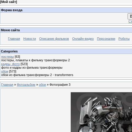
[
Мой сайт
]
Форма входа
В
Ст
Меню сайта
Главная
Новости
Описание фильмов
Онлайн-видео
Персоналии
Роботы
Categories
постеры
[63]
постеры, плакаты к фильму трансформеры 2
кадры, фото
[523]
фото и кадры из фильма трансформеры
обои
[573]
обои из фильма трансформеры 2 - transformers
Главная
»
Фотоальбом
»
обои
» Фотография 3