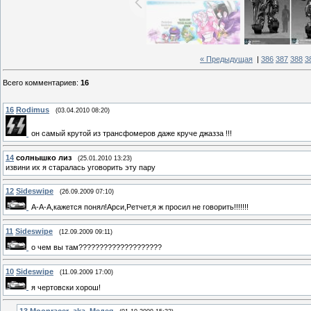
« Предыдущая
|
386
387
388
3
Всего комментариев
:
16
16
Rodimus
(03.04.2010 08:20)
он самый крутой из трансфомеров даже круче джазза !!!
14
солнышко лиз
(25.01.2010 13:23)
извини их я старалась уговорить эту пару
12
Sideswipe
(26.09.2009 07:10)
А-А-А,кажется понял!Арси,Ретчет,я ж просил не говорить!!!!!!!
11
Sideswipe
(12.09.2009 09:11)
о чем вы там????????????????????
10
Sideswipe
(11.09.2009 17:00)
я чертовски хорош!