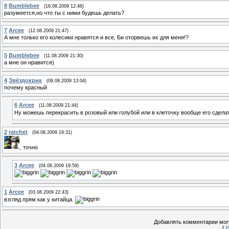
8
Bumblebee
(16.08.2009 12:46)
разумеется,но что ты с ними будешь делать?
7
Arcee
(12.08.2009 21:47)
А мне только его колесики нравятся и все, Би оторвешь их для меня!?
5
Bumblebee
(11.08.2009 21:30)
а мне он нравится)
4
Звёздокрик
(09.08.2009 13:04)
почему красный
6
Arcee
(11.08.2009 21:44)
Ну можешь перекрасить в розовый или голубой или в клеточку вообще его сдела
2
ratchet
(04.08.2009 19:31)
точно
3
Arcee
(04.08.2009 19:59)
1
Arcee
(03.08.2009 22:43)
взгляд прям как у китайца.
Добавлять комментарии могу
[
Р