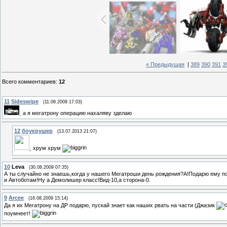
« Предыдущая
|
389
390
391
3
Всего комментариев
:
12
11
Sideswipe
(11.09.2009 17:03)
а я мегатрону операцию нахаляву зделаю
12
боукрушер
(13.07.2013 21:07)
хрум хрум
10
Leva
(30.08.2009 07:35)
А ты случайно не знаешь,когда у нашего Мегатроши день рождения?А!Подарю ему по
и Автоботам!Ну а Демолишер класс!Вид-10,а сторона-0.
9
Arcee
(16.08.2009 15:14)
Да я их Мегатрону на ДР подарю, пускай знает как наших рвать на части (Джазик
поумнеет!