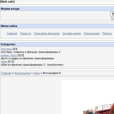
[
Мой сайт
]
Форма входа
В
Ст
Меню сайта
Главная
Новости
Описание фильмов
Онлайн-видео
Персоналии
Роботы
Categories
постеры
[63]
постеры, плакаты к фильму трансформеры 2
кадры, фото
[523]
фото и кадры из фильма трансформеры
обои
[573]
обои из фильма трансформеры 2 - transformers
Главная
»
Фотоальбом
»
обои
» Фотография 8