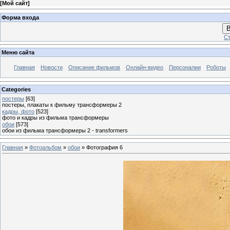
[
Мой сайт
]
Форма входа
В
Ст
Меню сайта
Главная
Новости
Описание фильмов
Онлайн-видео
Персоналии
Роботы
Categories
постеры
[63]
постеры, плакаты к фильму трансформеры 2
кадры, фото
[523]
фото и кадры из фильма трансформеры
обои
[573]
обои из фильма трансформеры 2 - transformers
Главная
»
Фотоальбом
»
обои
» Фотография 6