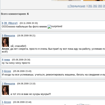
« Предыдущая
|
391
392
393
3
Всего комментариев
:
6
6
39_(Mozyr)
(03.11.2009 20:33)
ОООооооо пабольше бы фото мммм
5
Микаэла
(18.08.2009 08:21)
ой, спасибо!)
Arcee
, да нет секрета. просто я очень быстрая! ну вот пока иду на работу, успева
всё!)
4
тема
(05.08.2009 20:34)
ну ты sexy sexy просто
3
Arcee
(05.08.2009 15:43)
И когда ты все успеваешь: учиться, ремонтировать машины, бегать на свидание и 
2
Микаэла
(04.08.2009 13:10)
а то! это ж вам не хухры мухры!!!
1
Arcee
(03.08.2009 22:44)