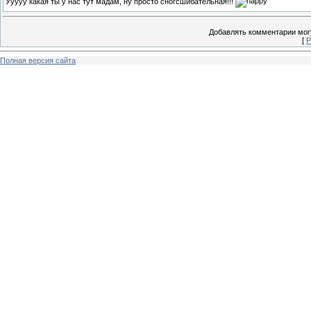
Ууууу какая ты у нас тут мадам, ну просто сногсшибательная!!!
Добавлять комментарии могу
[
Р
Полная версия сайта