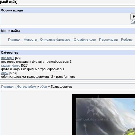
[
Мой сайт
]
Форма входа
В
Ст
Меню сайта
Главная
Новости
Описание фильмов
Онлайн-видео
Персоналии
Роботы
Categories
постеры
[63]
постеры, плакаты к фильму трансформеры 2
кадры, фото
[523]
фото и кадры из фильма трансформеры
обои
[573]
обои из фильма трансформеры 2 - transformers
Главная
»
Фотоальбом
»
обои
» Трансформер