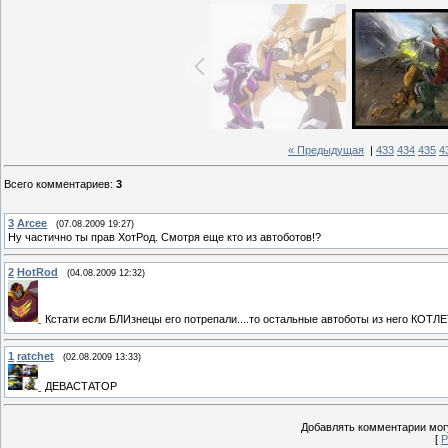
« Предыдущая
|
433
434
435
4
Всего комментариев
:
3
3
Arcee
(07.08.2009 19:27)
Ну частично ты прав ХотРод. Смотря еще кто из автоботов!?
2
HotRod
(04.08.2009 12:32)
Кстати если БЛИзнецы его потрепали....то остальные автоботы из него КО
1
ratchet
(02.08.2009 13:33)
ДЕВАСТАТОР
Добавлять комментарии могу
[
Р