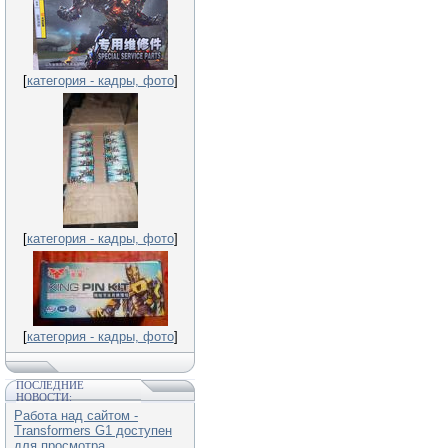
[
категория - кадры, фото
]
[
категория - кадры, фото
]
[
категория - кадры, фото
]
ПОСЛЕДНИЕ
НОВОСТИ:
Работа над сайтом -
Transformers G1 доступен
для просмотра.