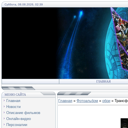
Суббота, 08.08.2026, 02:39
55
ГЛАВНАЯ
МЕНЮ САЙТА
Главная
Главная
»
Фотоальбом
»
обои
» Трансф
Новости
Описание фильмов
Онлайн-видео
Персоналии