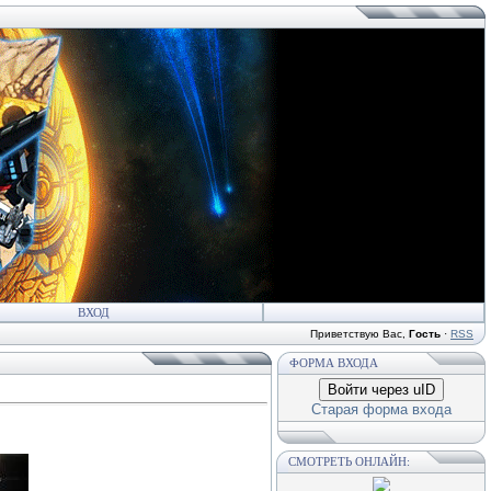
ВХОД
Приветствую Вас
,
Гость
·
RSS
ФОРМА ВХОДА
Войти через uID
Старая форма входа
СМОТРЕТЬ ОНЛАЙН: