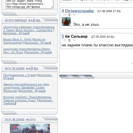
4
Оптимуспрайм
(17.08.2009 17:53)
0
ПОПУЛЯРНЫЕ ФАЙЛЫ:
Это, а не этьо.
саундтрек к фильму трансформеры
2 Taking Back Sunday - Capital M-E
|
[
категория - Музыка
]
5
ёж Сильвер
(27.05.2010 10:41)
Beast Wars II - Fight (Remix by
0
Taggenagger)
| [
категория - Музыка
]
на заднем плане,ты классно выглядиш
саундтрек трансформеры Green
Day - 21 Guns
| [
категория - Музыка
]
ПОСЛЕДНИЕ ФАЙЛЫ:
Поздравление с 9 мая
| [
категория -
Музыка
]
Звонок для мобильного на тему
саундтрека "Шоквейв" Стива
Яблонски
| [
категория - Музыка
]
Второй трейлер "Трансформеры.
Тёмная сторона Луны"
| [
категория -
Трейлеры
]
ПОСЛЕДНИЕ ФОТО: