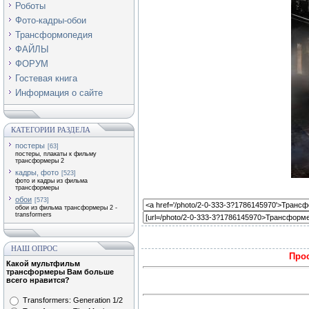
Роботы
Фото-кадры-обои
Трансформопедия
ФАЙЛЫ
ФОРУМ
Гостевая книга
Информация о сайте
КАТЕГОРИИ РАЗДЕЛА
постеры
[63]
постеры, плакаты к фильму
трансформеры 2
кадры, фото
[523]
фото и кадры из фильма
трансформеры
обои
[573]
обои из фильма трансформеры 2 -
transformers
НАШ ОПРОС
Прос
Какой мультфильм
трансформеры Вам больше
всего нравится?
Transformers: Generation 1/2