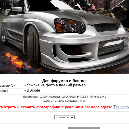
Для форумов и блогов:
- cсылка на фото в полный размер
- BBcode
Просмотров
: 10390 |
Размеры
: 1280x750px/347.0Kb |
Рейтинг
: 5.0/1
Дата
: 27.07.2009 |
Добавил
:
Arcee
мотреть и скачать фотографию в реальном размере здесь:
Трансфо