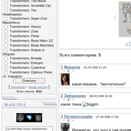
Transformers: The Movie
Transformers: Scramble City
Transformers: The
Headmasters
Transformers: Super-God
Masterforce
Transformers: Victory
Transformers: Zone
Transformers: Prime
Transformers: Beast Wars 1/2
« 
Transformers: Beast Machines
Transformers: Robots in
Disguise
Всего комментариев
:
5
Transformers: Armada
Transformers: Energon
1
Микаэла
Transformers: Cybertron
(31.07.2009 21:15)
0
Transformers: Optimus Prime
vs. Galvatron
какая машина...*мечтательно*
[
·
]
Результаты
Архив опросов
Всего ответов:
4314
2
Звёздокрик
(09.08.2009 16:43)
0
какая тачка
BLOCK TITLE
3
Оптимуспрайм
(17.08.2009 17:52)
0
Интересно, что эьто я там подн