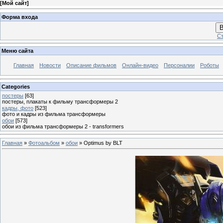
[
Мой сайт
]
Форма входа
В
Ст
Меню сайта
Главная
Новости
Описание фильмов
Онлайн-видео
Персоналии
Роботы
Categories
постеры
[63]
постеры, плакаты к фильму трансформеры 2
кадры, фото
[523]
фото и кадры из фильма трансформеры
обои
[573]
обои из фильма трансформеры 2 - transformers
Главная
»
Фотоальбом
»
обои
» Optimus by BLT