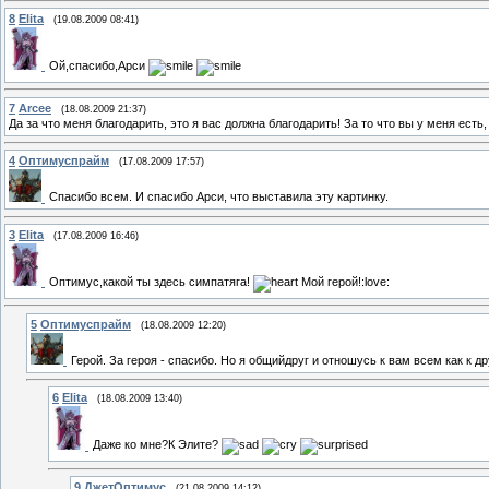
8
Elita
(19.08.2009 08:41)
Ой,спасибо,Арси
7
Arcee
(18.08.2009 21:37)
Да за что меня благодарить, это я вас должна благодарить! За то что вы у меня есть
4
Оптимуспрайм
(17.08.2009 17:57)
Спасибо всем. И спасибо Арси, что выставила эту картинку.
3
Elita
(17.08.2009 16:46)
Оптимус,какой ты здесь симпатяга!
Мой герой!:love:
5
Оптимуспрайм
(18.08.2009 12:20)
Герой. За героя - спасибо. Но я общийдруг и отношусь к вам всем как к д
6
Elita
(18.08.2009 13:40)
Даже ко мне?К Элите?
9
ДжетОптимус
(21.08.2009 14:12)