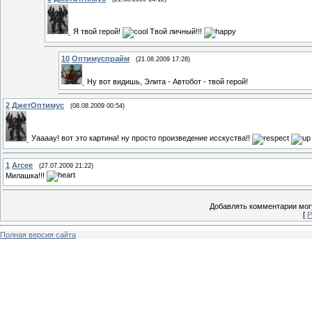
Я твой герой!
Твой личный!!!
10
Оптимуспрайм
(21.08.2009 17:28)
Ну вот видишь, Элита - Автобот - твой герой!
2
ДжетОптимус
(08.08.2009 00:54)
Уаааау! вот это картина! ну просто произведение исскуства!!
1
Arcee
(27.07.2009 21:22)
Милашка!!!
Добавлять комментарии могу
[
Р
Полная версия сайта