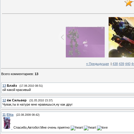
« Предыдущая
|
438
439
440
4
Всего комментариев
:
13
13
Блэйз
(17.06.2010 08:51)
ой какой красивый
12
ёж Сильвер
(31.05.2010 15:37)
Чувак,ты в натуре мне нравишься,ну как друг
11
Elita
(22.08.2009 08:42)
Спасибо,Автобот.Мне очень приятно