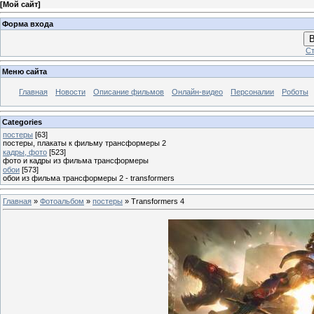
[
Мой сайт
]
Форма входа
В
Ст
Меню сайта
Главная
Новости
Описание фильмов
Онлайн-видео
Персоналии
Роботы
Categories
постеры
[63]
постеры, плакаты к фильму трансформеры 2
кадры, фото
[523]
фото и кадры из фильма трансформеры
обои
[573]
обои из фильма трансформеры 2 - transformers
Главная
»
Фотоальбом
»
постеры
» Transformers 4