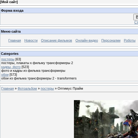
[
Мой сайт
]
Форма входа
В
Ст
Меню сайта
Главная
Новости
Описание фильмов
Онлайн-видео
Персоналии
Роботы
Categories
постеры
[63]
постеры, плакаты к фильму трансформеры 2
кадры, фото
[523]
фото и кадры из фильма трансформеры
обои
[573]
обои из фильма трансформеры 2 - transformers
Главная
»
Фотоальбом
»
постеры
» Оптимус Прайм