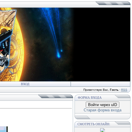
ВХОД
Приветствую Вас
,
Гость
·
RSS
ФОРМА ВХОДА
Войти через uID
Старая форма входа
СМОТРЕТЬ ОНЛАЙН: