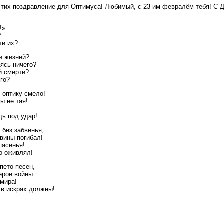
стих-поздравление для Оптимуса! Любимый, с 23-им февралём тебя! С 
!»
?
ти их?
чи жизней?
оясь ничего?
й смерти?
го?
в оптику смело!
ы не тая!
дь под удар!
 без забвенья,
 вины погибал!
пасенья!
го оживлял!
пето песен,
герое войны…
 мира!
 в искрах должны!