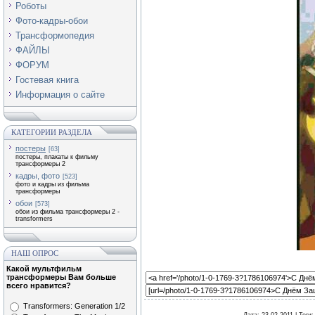
Роботы
Фото-кадры-обои
Трансформопедия
ФАЙЛЫ
ФОРУМ
Гостевая книга
Информация о сайте
КАТЕГОРИИ РАЗДЕЛА
постеры
[63]
постеры, плакаты к фильму
трансформеры 2
кадры, фото
[523]
фото и кадры из фильма
трансформеры
обои
[573]
обои из фильма трансформеры 2 -
transformers
НАШ ОПРОС
Какой мультфильм
трансформеры Вам больше
всего нравится?
Transformers: Generation 1/2