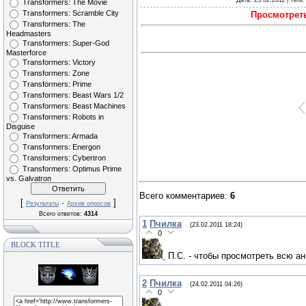
Дата
: 23.02.2011 |
Теги
Transformers: The Movie
Transformers: Scramble City
Просмотреть
Transformers: The
Headmasters
Transformers: Super-God
Masterforce
Transformers: Victory
Transformers: Zone
Transformers: Prime
Transformers: Beast Wars 1/2
Transformers: Beast Machines
Transformers: Robots in
Disguise
Transformers: Armada
Transformers: Energon
Transformers: Cybertron
Transformers: Optimus Prime
vs. Galvatron
Всего комментариев
:
6
[
·
]
Результаты
Архив опросов
Всего ответов:
4314
1
Пчилка
(23.02.2011 18:24)
0
BLOCK TITLE
П.С. - чтобы просмотреть всю а
2
Пчилка
(24.02.2011 04:26)
0