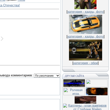
ества
|
Добавил
:
Пчилка
а Отечества!
[
категория - кадры, фото
]
[
категория - кадры, фото
]
[
категория - обои
]
вывода комментариев:
ДРУЗЬЯ САЙТА