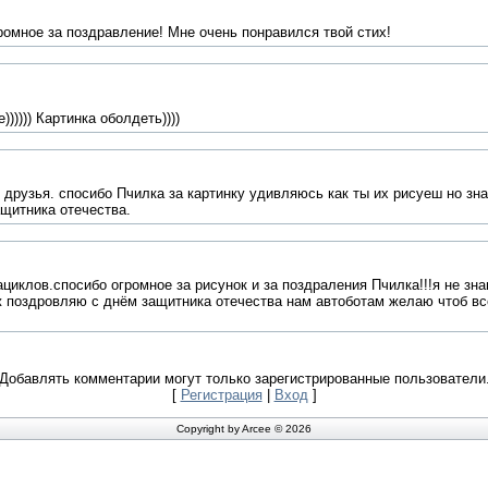
ромное за поздравление! Мне очень понравился твой стих!
))))) Картинка оболдеть))))
 друзья. спосибо Пчилка за картинку удивляюсь как ты их рисуеш но знаю
щитника отечества.
ациклов.спосибо огромное за рисунок и за поздраления Пчилка!!!я не зн
ож поздровляю с днём защитника отечества нам автоботам желаю чтоб в
Добавлять комментарии могут только зарегистрированные пользователи
[
Регистрация
|
Вход
]
Copyright by Arcee © 2026