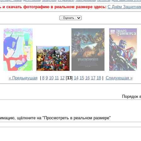
:
Оптимус Прайм
,
десептиконы
,
Кибертрон
,
23 февраля
,
трансформеры
,
Автоботы
,
день защитника Отеч
 и скачать фотографию в реальном размере здесь:
С Днём Защитник
« Предыдущая
|
8
9
10
11
12
[
13
]
14
15
16
17
18
|
Следующая »
Порядок 
нимацию, щёлкните на "Просмотреть в реальном размере"