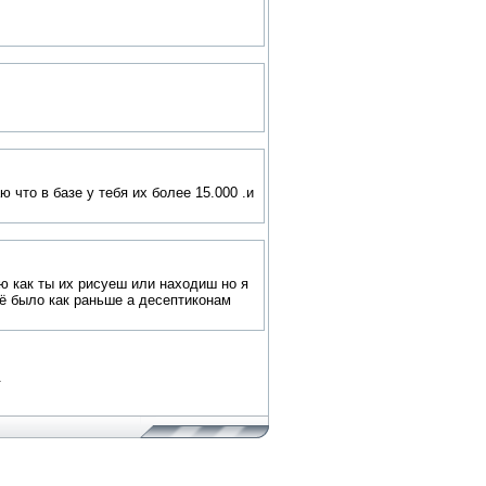
 что в базе у тебя их более 15.000 .и
аю как ты их рисуеш или находиш но я
сё было как раньше а десептиконам
.