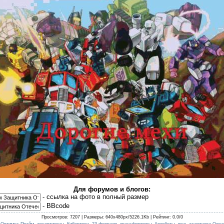
Для форумов и блогов:
- cсылка на фото в полный размер
- BBcode
Просмотров
: 7207 |
Размеры
: 640x480px/5226.1Kb |
Рейтинг
: 0.0/0