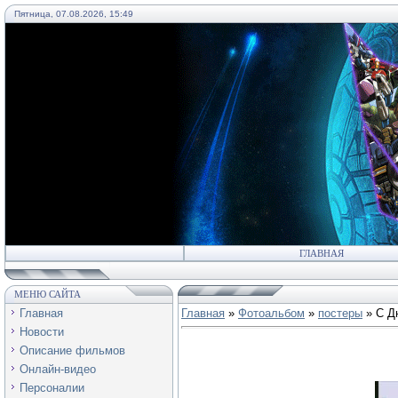
Пятница, 07.08.2026, 15:49
55
ГЛАВНАЯ
МЕНЮ САЙТА
Главная
Главная
»
Фотоальбом
»
постеры
» С Д
Новости
Описание фильмов
Онлайн-видео
Персоналии