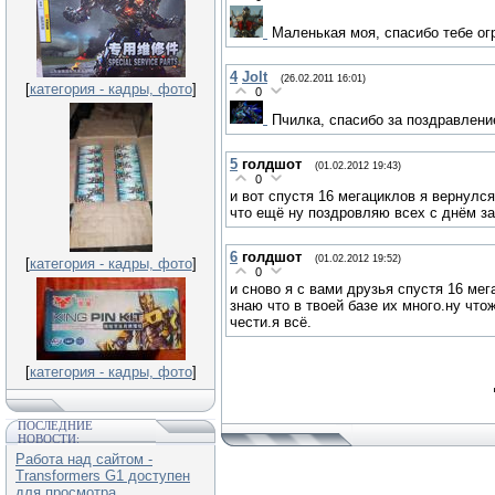
Маленькая моя, спасибо тебе ог
4
Jolt
(26.02.2011 16:01)
[
категория - кадры, фото
]
0
Пчилка, спасибо за поздравление)
5
голдшот
(01.02.2012 19:43)
0
и вот спустя 16 мегациклов я вернулся
что ещё ну поздровляю всех с днём за
6
голдшот
(01.02.2012 19:52)
[
категория - кадры, фото
]
0
и сново я с вами друзья спустя 16 мег
знаю что в твоей базе их много.ну чт
чести.я всё.
[
категория - кадры, фото
]
ПОСЛЕДНИЕ
НОВОСТИ:
Работа над сайтом -
Transformers G1 доступен
для просмотра.