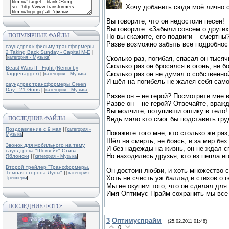
Хочу добавить сюда моё лично 
Вы говорите, что он недостоин песен!
Вы говорите: «Забыли совсем о других
ПОПУЛЯРНЫЕ ФАЙЛЫ:
Но вы скажите, его подвиги – смертны
Разве возможно забыть все подробнос
саундтрек к фильму трансформеры
2 Taking Back Sunday - Capital M-E
|
[
категория - Музыка
]
Сколько раз, погибая, спасал он тыся
Сколько раз он бросался в огонь, не б
Beast Wars II - Fight (Remix by
Сколько раз он не думал о собственно
Taggenagger)
| [
категория - Музыка
]
И шёл на погибель не жалея себя само
саундтрек трансформеры Green
Day - 21 Guns
| [
категория - Музыка
]
Разве он – не герой? Посмотрите мне 
Разве он – не герой? Отвечайте, вражд
Вы молчите, потупивши оптику в тело!
ПОСЛЕДНИЕ ФАЙЛЫ:
Ведь мало кто смог бы подставить гру
Поздравление с 9 мая
| [
категория -
Покажите того мне, кто столько же раз,
Музыка
]
Шёл на смерть, не боясь, и за мир без
Звонок для мобильного на тему
И без надежды на жизнь, он не ждал с
саундтрека "Шоквейв" Стива
Но находились друзья, кто из пепла е
Яблонски
| [
категория - Музыка
]
Второй трейлер "Трансформеры.
Он достоин любви, и хоть множество с
Тёмная сторона Луны"
| [
категория -
Хоть не счесть уж баллад и стихов о 
Трейлеры
]
Мы не окупим того, что он сделал для
Имя Оптимус Прайм сохранить мы все
ПОСЛЕДНИЕ ФОТО:
3
Оптимуспрайм
(25.02.2011 01:48)
0