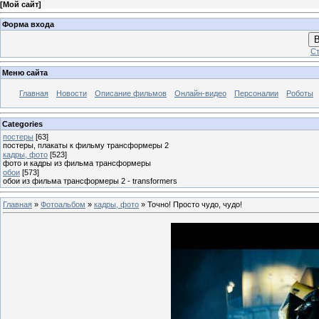
[
Мой сайт
]
Форма входа
В
Ст
Меню сайта
Главная
Новости
Описание фильмов
Онлайн-видео
Персоналии
Роботы
Categories
постеры
[63]
постеры, плакаты к фильму трансформеры 2
кадры, фото
[523]
фото и кадры из фильма трансформеры
обои
[573]
обои из фильма трансформеры 2 - transformers
Главная
»
Фотоальбом
»
кадры, фото
» Точно! Просто чудо, чудо!