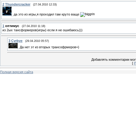
2
Thundercracker
(27.04.2010 12:33)
да это из игры,я проходил там круто ваще
1
оптимус
(27.04.2010 11:18)
из 2ых тансформеров(игры) если я не ошибаюсь)))
3
Cyrbye
(29.04.2010 05:57)
Да нет эт из вторых трансофрмеров=)
Добавлять комментарии могу
[
Р
Полная версия сайта