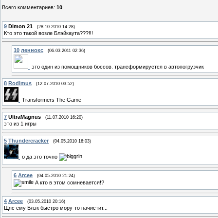
Всего комментариев
:
10
9
Dimon 21
(28.10.2010 14:28)
Кто это такой возле Блэйкаута???!!!
10
леннокс
(06.03.2011 02:36)
это один из помощников боссов. трансформируется в автопогрузчик
8
Rodimus
(12.07.2010 03:52)
Transformers The Game
7
UltraMagnus
(11.07.2010 16:20)
это из 1 игры
5
Thundercracker
(04.05.2010 16:03)
о да это точно
6
Arcee
(04.05.2010 21:24)
А кто в этом сомневается!?
4
Arcee
(03.05.2010 20:16)
Щяс ему Блэк быстро мору-то начистит...