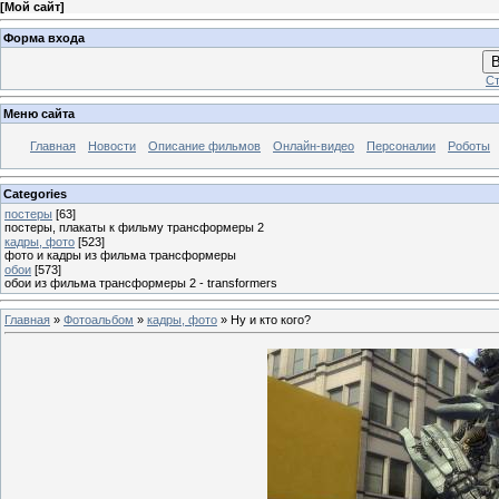
[
Мой сайт
]
Форма входа
В
Ст
Меню сайта
Главная
Новости
Описание фильмов
Онлайн-видео
Персоналии
Роботы
Categories
постеры
[63]
постеры, плакаты к фильму трансформеры 2
кадры, фото
[523]
фото и кадры из фильма трансформеры
обои
[573]
обои из фильма трансформеры 2 - transformers
Главная
»
Фотоальбом
»
кадры, фото
» Ну и кто кого?