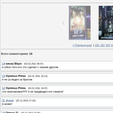
« Предыдущая
|
181
182
183
1
Всего комментариев
:
14
14
киска Blaze
(03.02.2011 09:07)
я убью того кто это сделал с нашим другом
13
Optimus Prime
(03.01.2011 19:13)
я не уследил за братом
12
Optimus Prime
(03.01.2011 19:07)
это невозможно!!!!!! я не придвидел его смерти!
11
shmel
(20.12.2010 17:03)
я может
10
Dimon 21
(29.10.2010 10:00)