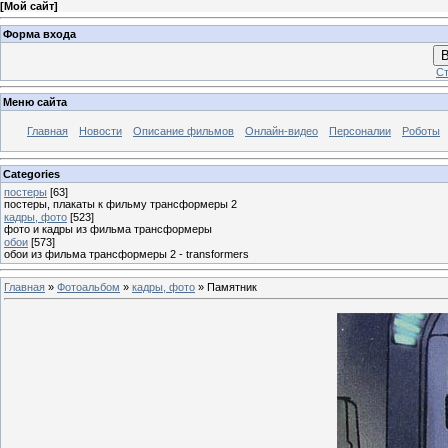
[
Мой сайт
]
Форма входа
В
Ст
Меню сайта
Главная
Новости
Описание фильмов
Онлайн-видео
Персоналии
Роботы
Categories
постеры
[63]
постеры, плакаты к фильму трансформеры 2
кадры, фото
[523]
фото и кадры из фильма трансформеры
обои
[573]
обои из фильма трансформеры 2 - transformers
Главная
»
Фотоальбом
»
кадры, фото
» Памятник