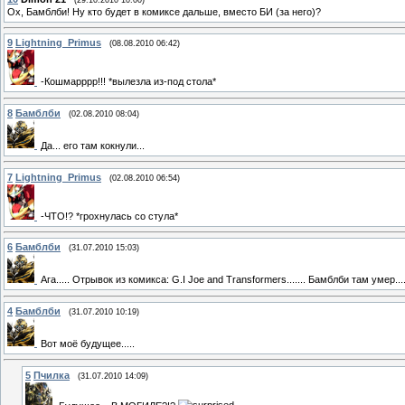
Ох, Бамблби! Ну кто будет в комиксе дальше, вместо БИ (за него)?
9
Lightning_Primus
(08.08.2010 06:42)
-Кошмарррр!!! *вылезла из-под стола*
8
Бамблби
(02.08.2010 08:04)
Да... его там кокнули...
7
Lightning_Primus
(02.08.2010 06:54)
-ЧТО!? *грохнулась со стула*
6
Бамблби
(31.07.2010 15:03)
Ага..... Отрывок из комикса: G.I Joe and Transformers....... Бамблби там умер....
4
Бамблби
(31.07.2010 10:19)
Вот моё будущее.....
5
Пчилка
(31.07.2010 14:09)