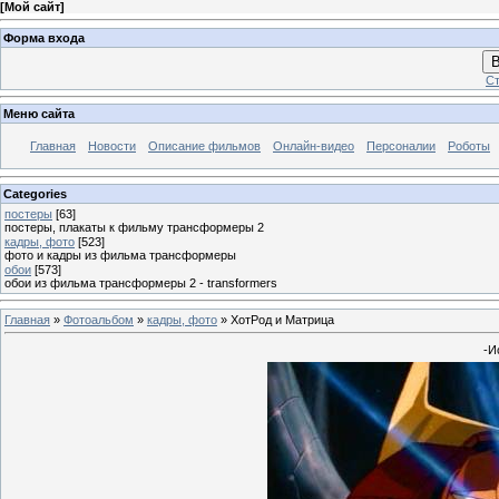
[
Мой сайт
]
Форма входа
В
Ст
Меню сайта
Главная
Новости
Описание фильмов
Онлайн-видео
Персоналии
Роботы
Categories
постеры
[63]
постеры, плакаты к фильму трансформеры 2
кадры, фото
[523]
фото и кадры из фильма трансформеры
обои
[573]
обои из фильма трансформеры 2 - transformers
Главная
»
Фотоальбом
»
кадры, фото
» ХотРод и Матрица
-И