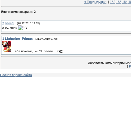
« Предыдущая
|
182
183
184
1
Всего комментариев
:
2
2
shmel
(20.12.2010 17:05)
я ослепну
1
Lightning_Primus
(31.07.2010 07:06)
Тебя похоже, Би, ЗВ заели.....х))))
Добавлять комментарии могу
[
Р
Полная версия сайта