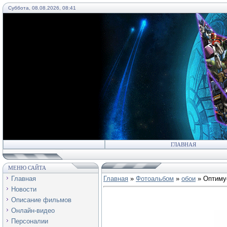
Суббота, 08.08.2026, 08:41
55
ГЛАВНАЯ
МЕНЮ САЙТА
Главная
Главная
»
Фотоальбом
»
обои
» Оптиму
Новости
Описание фильмов
Онлайн-видео
Персоналии