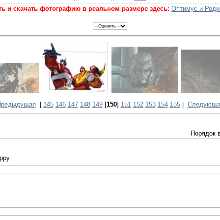
ь и скачать фотографию в реальном размере здесь:
Оптимус и Род
Предыдущая
|
145
146
147
148
149
[
150
]
151
152
153
154
155
|
Следующа
Порядок 