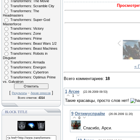
Transformers: The Movie
Просмотрет
Transformers: Scramble City
Transformers: The
Headmasters
Transformers: Super-God
Masterforce
Transformers: Victory
Transformers: Zone
Transformers: Prime
Transformers: Beast Wars 1/2
Transformers: Beast Machines
Transformers: Robots in
Disguise
Transformers: Armada
« 
Transformers: Energon
Transformers: Cybertron
Transformers: Optimus Prime
Всего комментариев
:
18
vs. Galvatron
1
Arcee
(22.09.2009 09:53)
[
·
]
Результаты
Архив опросов
1
Всего ответов:
4314
Такие красавцы, просто слов нет!
BLOCK TITLE
9
Оптимуспрайм
(26.09.2009 11:20)
0
Спасибо, Арси.