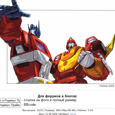
Для форумов и блогов:
- cсылка на фото в полный размер
- BBcode
Просмотров
: 11216 |
Размеры
: 990x766px/89.6Kb |
Рейтинг
: 5.0/3
Дата
: 21.09.2009 |
Добавил
:
Arcee