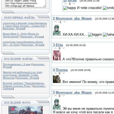
10
Arcee
(26.09.2009 12:34)
0
И тебе спасибо!
ПОПУЛЯРНЫЕ ФАЙЛЫ:
2
Moonracer_aka_Медея
(22.09.2009 12:36
-1
саундтрек к фильму трансформеры
2 Taking Back Sunday - Capital M-E
|
[
категория - Музыка
]
Beast Wars II - Fight (Remix by
ХИ-ХА-ХИ-ХА...
Taggenagger)
| [
категория - Музыка
]
саундтрек трансформеры Green
3
Elita
Day - 21 Guns
| [
категория - Музыка
]
(22.09.2009 16:24)
0
ПОСЛЕДНИЕ ФАЙЛЫ:
А что?Вполне правильно сказал
Поздравление с 9 мая
| [
категория -
Музыка
]
4
Пчилка
(22.09.2009 18:09)
Звонок для мобильного на тему
0
саундтрека "Шоквейв" Стива
Яблонски
| [
категория - Музыка
]
Вот именно! По моему, это прав
Второй трейлер "Трансформеры.
Тёмная сторона Луны"
| [
категория -
Трейлеры
]
5
Moonracer_aka_Медея
(23.09.2009 12:25
0
ПОСЛЕДНИЕ ФОТО:
Эй вы меня не правильно поняли
Я вовсе не хочу чтоб все писали как я 