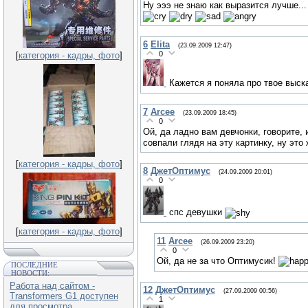
Ну эээ не знаю как выразится лучше...
6
Elita
(23.09.2009 12:47)
0
[
категория - кадры, фото
]
Кажется я поняла про твое выс
7
Arcee
(23.09.2009 18:45)
0
Ой, да ладно вам девчонки, говорите,
совпали глядя на эту картинку, ну это
[
категория - кадры, фото
]
8
ДжетОптимус
(24.09.2009 20:01)
0
спс девушки
[
категория - кадры, фото
]
11
Arcee
(26.09.2009 23:20)
0
Ой, да не за что Оптимусик!
ПОСЛЕДНИЕ
НОВОСТИ:
Работа над сайтом -
12
ДжетОптимус
(27.09.2009 00:56)
Transformers G1 доступен
1
для просмотра.