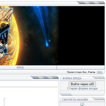
ВХОД
Приветствую Вас
,
Гость
·
RSS
ФОРМА ВХОДА
Войти через uID
Старая форма входа
СМОТРЕТЬ ОНЛАЙН: