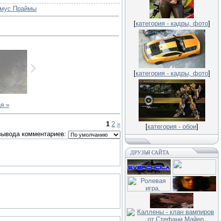
имус Праймы
[
категория - кадры, фото
]
[
категория - кадры, фото
]
я »
1
2
»
[
категория - обои
]
вывода комментариев:
ДРУЗЬЯ САЙТА