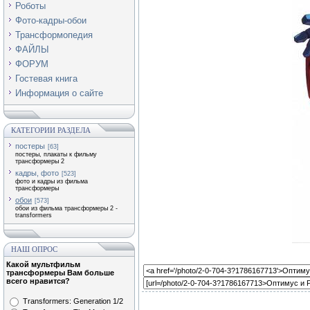
Роботы
Фото-кадры-обои
Трансформопедия
ФАЙЛЫ
ФОРУМ
Гостевая книга
Информация о сайте
КАТЕГОРИИ РАЗДЕЛА
постеры
[63]
постеры, плакаты к фильму
трансформеры 2
кадры, фото
[523]
фото и кадры из фильма
трансформеры
обои
[573]
обои из фильма трансформеры 2 -
transformers
НАШ ОПРОС
Какой мультфильм
трансформеры Вам больше
всего нравится?
Transformers: Generation 1/2