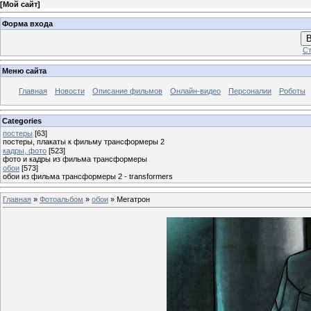
[
Мой сайт
]
Форма входа
В
Ст
Меню сайта
Главная
Новости
Описание фильмов
Онлайн-видео
Персоналии
Роботы
Categories
постеры
[63]
постеры, плакаты к фильму трансформеры 2
кадры, фото
[523]
фото и кадры из фильма трансформеры
обои
[573]
обои из фильма трансформеры 2 - transformers
Главная
»
Фотоальбом
»
обои
» Мегатрон