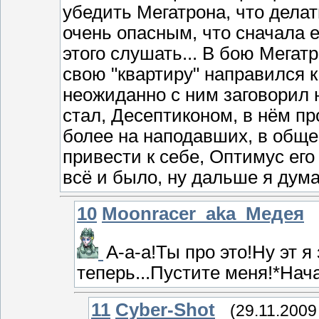
убедить Мегатрона, что делат
очень опасным, что сначала е
этого слушать... В бою Мегат
свою "квартиру" направился к 
неожиданно с ним заговорил 
стал, Десептиконом, в нём пр
более на наподавших, в обще
привести к себе, Оптимус его
всё и было, ну дальше я дума
10
Moonracer_aka_Медея
А-а-а!Ты про это!Ну эт я
теперь...Пустите меня!*Нач
11
Cyber-Shot
(29.11.2009