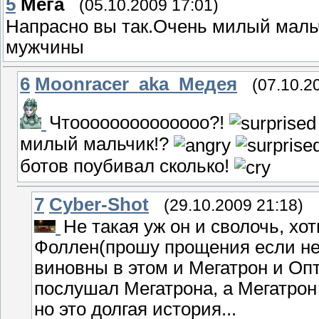
5
Мега
(05.10.2009 17:01)
Напрасно вы так.Очень милый маль
мужчины
6
Moonracer_aka_Медея
(07.10.2
Чтоооооооооооооо?!
милый мальчик!?
ботов поубивал сколько!
7
Cyber-Shot
(29.10.2009 21:18)
Не такая уж он и сволочь, хо
Фоллен(прошу прощения если неп
виновны в этом и Мегатрон и Опт
послушал Мегатрона, а Мегатрон
но это долгая история...