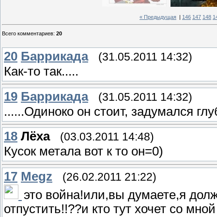
« Предыдущая
|
146
147
148
1
Всего комментариев
:
20
20
Баррикада
(31.05.2011 14:32)
Как-то так.....
19
Баррикада
(31.05.2011 14:32)
......Одиноко он стоит, задумался глу
18
Лёха
(03.03.2011 14:48)
Кусок метала вот к то он=0)
17
Megz
(26.02.2011 21:22)
это война!или,вы думаете,я долж
отпустить!!??и кто тут хочет со мно