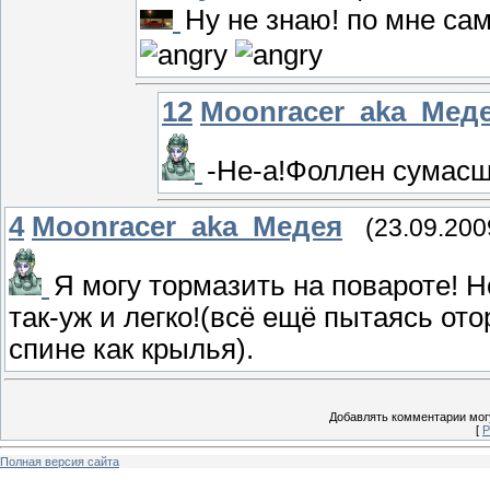
Ну не знаю! по мне са
12
Moonracer_aka_Мед
-Не-а!Фоллен сумасш
4
Moonracer_aka_Медея
(23.09.200
Я могу тормазить на повароте! Н
так-уж и легко!(всё ещё пытаясь от
спине как крылья).
Добавлять комментарии могу
[
Р
Полная версия сайта