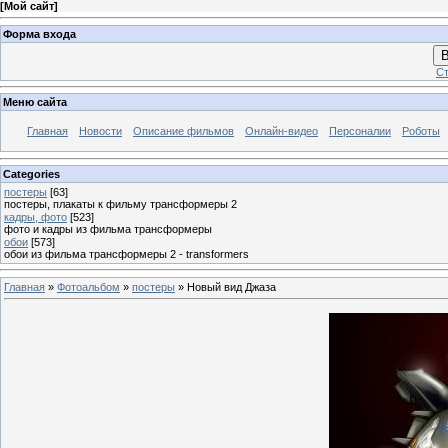
[
Мой сайт
]
Форма входа
В
Ст
Меню сайта
Главная
Новости
Описание фильмов
Онлайн-видео
Персоналии
Роботы
Categories
постеры
[63]
постеры, плакаты к фильму трансформеры 2
кадры, фото
[523]
фото и кадры из фильма трансформеры
обои
[573]
обои из фильма трансформеры 2 - transformers
Главная
»
Фотоальбом
»
постеры
» Новый вид Джаза