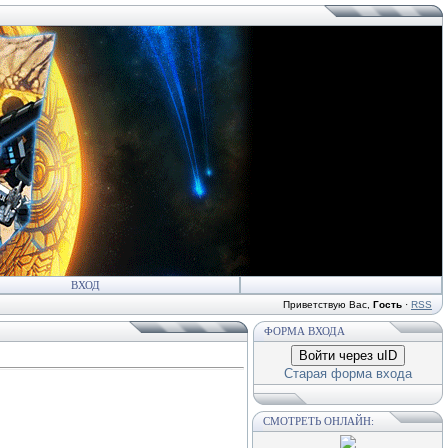
ВХОД
Приветствую Вас
,
Гость
·
RSS
ФОРМА ВХОДА
Войти через uID
Старая форма входа
СМОТРЕТЬ ОНЛАЙН: