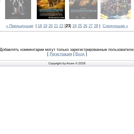
« Предыдущая
|
18
19
20
21
22
[
23
]
24
25
26
27
28
|
Следующая »
Добавлять комментарии могут только зарегистрированные пользователи
[
Регистрация
|
Вход
]
Copyright by Arcee © 2026