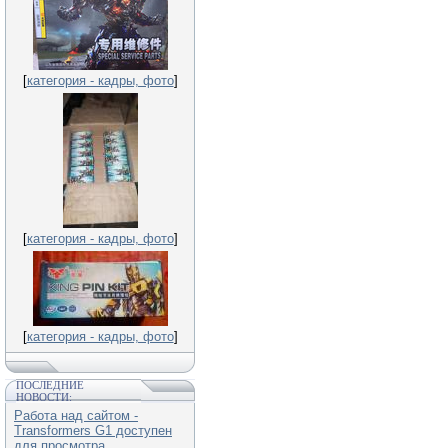
[
категория - кадры, фото
]
[
категория - кадры, фото
]
[
категория - кадры, фото
]
ПОСЛЕДНИЕ
НОВОСТИ:
Работа над сайтом -
Transformers G1 доступен
для просмотра.