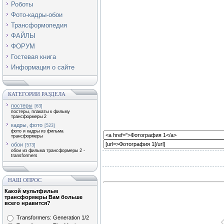
Роботы
Фото-кадры-обои
Трансформопедия
ФАЙЛЫ
ФОРУМ
Гостевая книга
Информация о сайте
КАТЕГОРИИ РАЗДЕЛА
постеры
[63]
постеры, плакаты к фильму
трансформеры 2
кадры, фото
[523]
фото и кадры из фильма
трансформеры
обои
[573]
обои из фильма трансформеры 2 -
transformers
НАШ ОПРОС
Какой мультфильм
трансформеры Вам больше
всего нравится?
Transformers: Generation 1/2