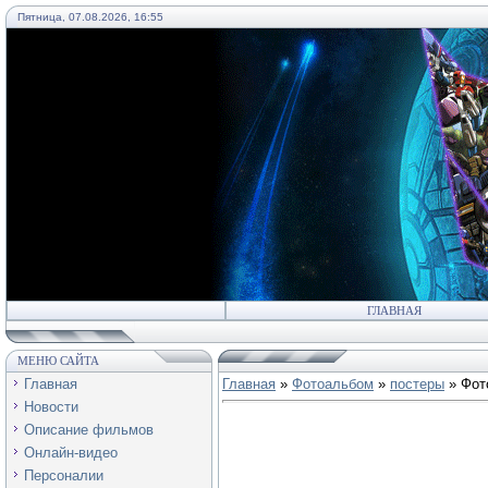
Пятница, 07.08.2026, 16:55
55
ГЛАВНАЯ
МЕНЮ САЙТА
Главная
Главная
»
Фотоальбом
»
постеры
» Фот
Новости
Описание фильмов
Онлайн-видео
Персоналии