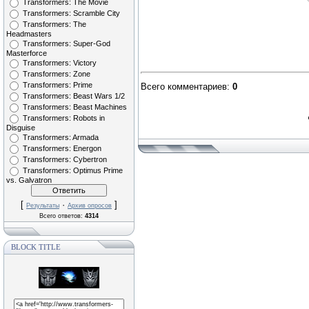
Transformers: The Movie
Transformers: Scramble City
Transformers: The
Headmasters
Transformers: Super-God
Masterforce
Transformers: Victory
Transformers: Zone
Transformers: Prime
Всего комментариев
:
0
Transformers: Beast Wars 1/2
Transformers: Beast Machines
Transformers: Robots in
Disguise
Transformers: Armada
Transformers: Energon
Transformers: Cybertron
Transformers: Optimus Prime
vs. Galvatron
[
·
]
Результаты
Архив опросов
Всего ответов:
4314
BLOCK TITLE