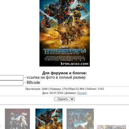
Для форумов и блогов:
- cсылка на фото в полный размер
- BBcode
Просмотров
: 1848 |
Размеры
: 175x250px/12.8Kb |
Рейтинг
: 5.0/2
Дата
: 04.07.2010 |
Добавил
:
Revaint