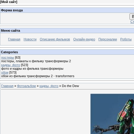
[
Мой сайт
]
Форма входа
В
Ст
Меню сайта
Главная
Новости
Описание фильмов
Онлайн-видео
Персоналии
Роботы
Categories
постеры
[63]
постеры, плакаты к фильму трансформеры 2
кадры, фото
[523]
фото и кадры из фильма трансформеры
обои
[573]
обои из фильма трансформеры 2 - transformers
Главная
»
Фотоальбом
»
кадры, фото
» Do the Dew