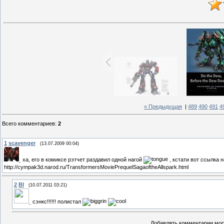
« Предыдущая
|
489
490
491
4
Всего комментариев
:
2
1
scavenger
(13.07.2009 00:04)
ха, его в комиксе рэтчет раздавил одной нагой
, кстати вот ссылка
http://cympak3d.narod.ru/TransformersMoviePrequelSagaoftheAllspark.html
2
BI
(10.07.2011 03:21)
сэнкс!!!!!! полистал
Добавлять комментарии могу