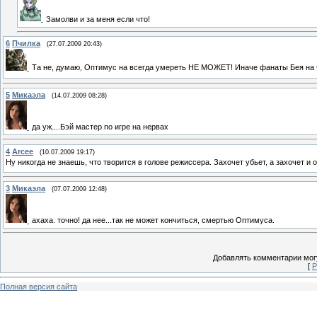
Замолви и за меня если что!
6
Пчилка
(27.07.2009 20:43)
Та не, думаю, Оптимус на всегда умереть НЕ МОЖЕТ! Иначе фанаты Бея на 
5
Микаэла
(14.07.2009 08:28)
да уж....Бэй мастер по игре на нервах
4
Arcee
(10.07.2009 19:17)
Ну никогда не знаешь, что творится в голове режиссера. Захочет убьет, а захочет и 
3
Микаэла
(07.07.2009 12:48)
ахаха. точно! да нее...так не может кончиться, смертью Оптимуса.
Добавлять комментарии могу
[
Р
Полная версия сайта