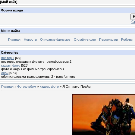
[
Мой сайт
]
Форма входа
В
Ст
Меню сайта
Главная
Новости
Описание фильмов
Онлайн-видео
Персоналии
Роботы
Categories
постеры
[63]
постеры, плакаты к фильму трансформеры 2
кадры, фото
[523]
фото и кадры из фильма трансформеры
обои
[573]
обои из фильма трансформеры 2 - transformers
Главная
»
Фотоальбом
»
кадры, фото
» Я Оптимус Прайм