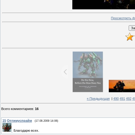
Просмотреть ф
« Предыдущая
|
490
491
492
4
Всего комментариев
:
16
15
Оптимуспрайм
(17.08.2009 14:06)
Благодарю всех.