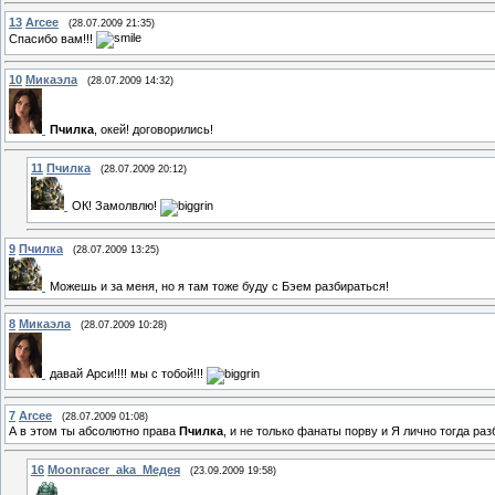
13
Arcee
(28.07.2009 21:35)
Спасибо вам!!!
10
Микаэла
(28.07.2009 14:32)
Пчилка
, окей! договорились!
11
Пчилка
(28.07.2009 20:12)
ОК! Замолвлю!
9
Пчилка
(28.07.2009 13:25)
Можешь и за меня, но я там тоже буду с Бэем разбираться!
8
Микаэла
(28.07.2009 10:28)
давай Арси!!!! мы с тобой!!!
7
Arcee
(28.07.2009 01:08)
А в этом ты абсолютно права
Пчилка
, и не только фанаты порву и Я лично тогда ра
16
Moonracer_aka_Медея
(23.09.2009 19:58)