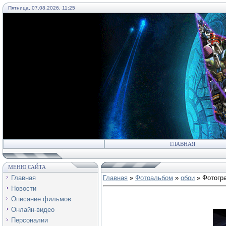
Пятница, 07.08.2026, 11:25
55
ГЛАВНАЯ
МЕНЮ САЙТА
Главная
Главная
»
Фотоальбом
»
обои
» Фотогр
Новости
Описание фильмов
Онлайн-видео
Персоналии