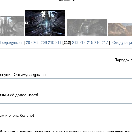
Предыдущая
|
207
208
209
210
211
[
212
]
213
214
215
216
217
|
Следующа
Порядок 
ив усил.Оптимуса дрался
ны и её доделывает!!!
ём и очень больно)
Добавлять комментарии могут только зарегистрированные пользователи