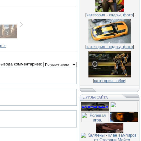
[
категория - кадры, фото
]
я »
[
категория - кадры, фото
]
вывода комментариев:
[
категория - обои
]
ДРУЗЬЯ САЙТА
.