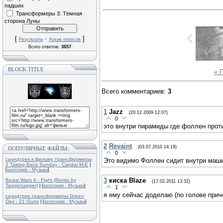
падших
Трансформеры 3: Тёмная
сторона Луны
[
·
]
Результаты
Архив опросов
Всего ответов:
3657
BLOCK TITLE
« 
Всего комментариев
:
3
1
Jazz
(20.12.2009 12:07)
0
это внутри пирамиды где фоллен прот
2
Revaint
(03.07.2010 14:19)
ПОПУЛЯРНЫЕ ФАЙЛЫ:
0
саундтрек к фильму трансформеры
Это видимо Фоллен сидит внутри маши
2 Taking Back Sunday - Capital M-E
|
[
категория - Музыка
]
3
киска Blaze
Beast Wars II - Fight (Remix by
(17.02.2011 13:32)
Taggenagger)
| [
категория - Музыка
]
1
я ему сейчас доделаю (по голове прич
саундтрек трансформеры Green
Day - 21 Guns
| [
категория - Музыка
]