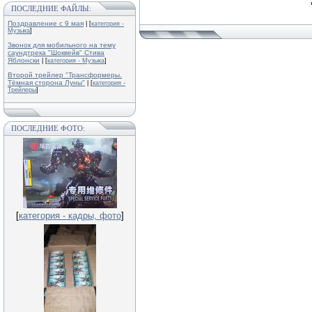
ПОСЛЕДНИЕ ФАЙЛЫ:
Поздравление с 9 мая
| [
категория -
Музыка
]
Звонок для мобильного на тему
саундтрека "Шоквейв" Стива
Яблонски
| [
категория - Музыка
]
Второй трейлер "Трансформеры.
Тёмная сторона Луны"
| [
категория -
Трейлеры
]
ПОСЛЕДНИЕ ФОТО:
[
категория - кадры, фото
]