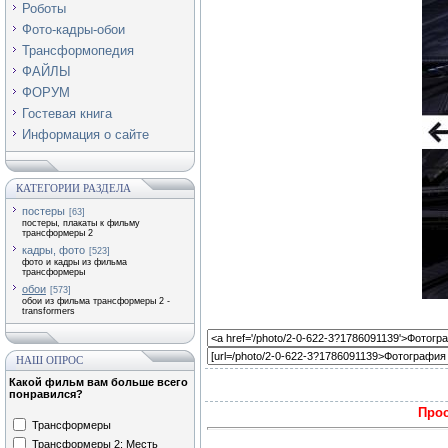
Роботы
Фото-кадры-обои
Трансформопедия
ФАЙЛЫ
ФОРУМ
Гостевая книга
Информация о сайте
КАТЕГОРИИ РАЗДЕЛА
постеры
[63]
постеры, плакаты к фильму
трансформеры 2
кадры, фото
[523]
фото и кадры из фильма
трансформеры
обои
[573]
обои из фильма трансформеры 2 -
transformers
НАШ ОПРОС
Какой фильм вам больше всего
понравился?
Прос
Трансформеры
Трансформеры 2: Месть