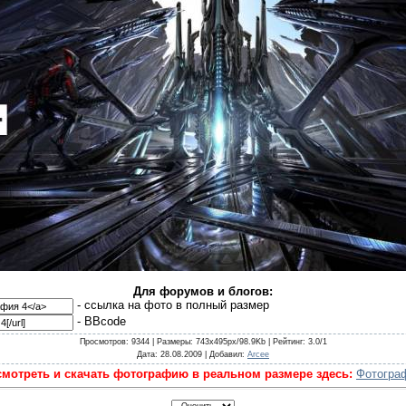
Для форумов и блогов:
- cсылка на фото в полный размер
- BBcode
Просмотров
: 9344 |
Размеры
: 743x495px/98.9Kb |
Рейтинг
: 3.0/1
Дата
: 28.08.2009 |
Добавил
:
Arcee
мотреть и скачать фотографию в реальном размере здесь:
Фотогра