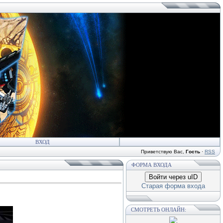
ВХОД
Приветствую Вас
,
Гость
·
RSS
ФОРМА ВХОДА
Войти через uID
Старая форма входа
СМОТРЕТЬ ОНЛАЙН: