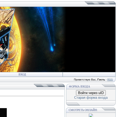
ВХОД
Приветствую Вас
,
Гость
·
RSS
ФОРМА ВХОДА
Войти через uID
Старая форма входа
СМОТРЕТЬ ОНЛАЙН: