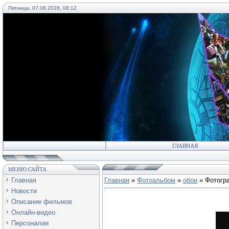
Пятница, 07.08.2026, 08:12
55
ГЛАВНАЯ
МЕНЮ САЙТА
Главная
Главная
»
Фотоальбом
»
обои
» Фотогр
Новости
Описание фильмов
Онлайн-видео
Персоналии