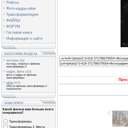
Роботы
Фото-кадры-обои
Трансформопедия
ФАЙЛЫ
ФОРУМ
Гостевая книга
Информация о сайте
КАТЕГОРИИ РАЗДЕЛА
постеры
[63]
постеры, плакаты к фильму
трансформеры 2
кадры, фото
[523]
фото и кадры из фильма
трансформеры
Прос
обои
[573]
обои из фильма трансформеры 2 -
transformers
НАШ ОПРОС
Какой фильм вам больше всего
понравился?
Трансформеры
Трансформеры 2: Месть