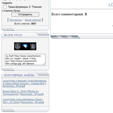
падших
« 
Трансформеры 3: Тёмная
сторона Луны
Всего комментариев
:
0
[
·
]
Результаты
Архив опросов
Всего ответов:
3657
BLOCK TITLE
ПОПУЛЯРНЫЕ ФАЙЛЫ:
саундтрек к фильму трансформеры
2 Taking Back Sunday - Capital M-E
|
[
категория - Музыка
]
Beast Wars II - Fight (Remix by
Taggenagger)
| [
категория - Музыка
]
саундтрек трансформеры Green
Day - 21 Guns
| [
категория - Музыка
]