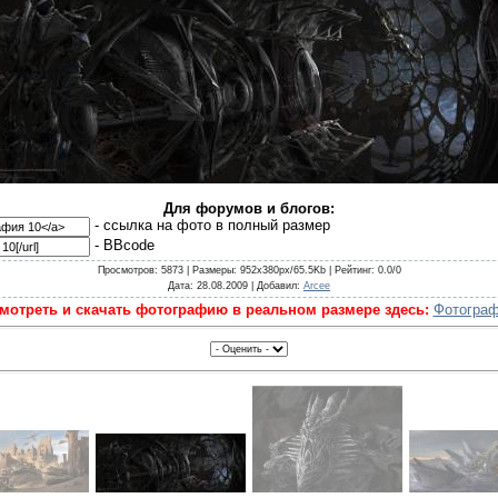
Для форумов и блогов:
- cсылка на фото в полный размер
- BBcode
Просмотров
: 5873 |
Размеры
: 952x380px/65.5Kb |
Рейтинг
: 0.0/0
Дата
: 28.08.2009 |
Добавил
:
Arcee
мотреть и скачать фотографию в реальном размере здесь:
Фотограф