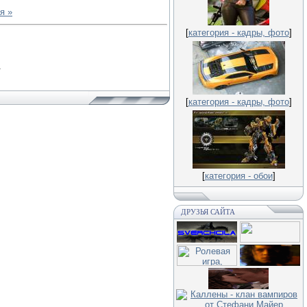
я »
[
категория - кадры, фото
]
.
[
категория - кадры, фото
]
[
категория - обои
]
ДРУЗЬЯ САЙТА