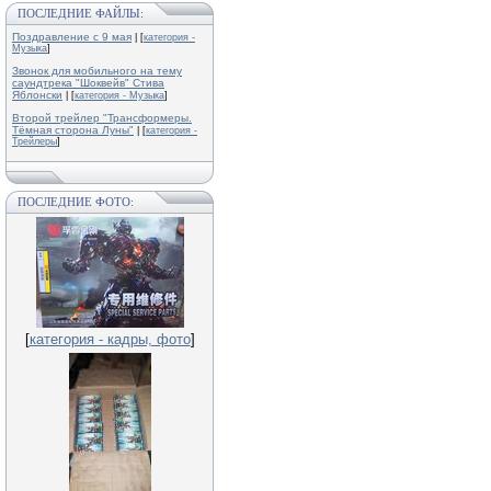
ПОСЛЕДНИЕ ФАЙЛЫ:
Поздравление с 9 мая
| [
категория -
Музыка
]
Звонок для мобильного на тему
саундтрека "Шоквейв" Стива
Яблонски
| [
категория - Музыка
]
Второй трейлер "Трансформеры.
Тёмная сторона Луны"
| [
категория -
Трейлеры
]
ПОСЛЕДНИЕ ФОТО:
[
категория - кадры, фото
]