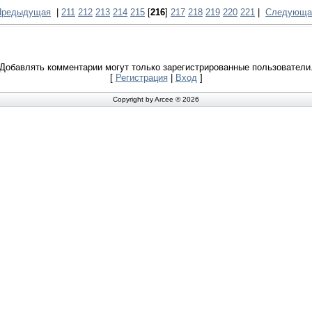
Предыдущая
|
211
212
213
214
215
[
216
]
217
218
219
220
221
|
Следующа
Добавлять комментарии могут только зарегистрированные пользователи
[
Регистрация
|
Вход
]
Copyright by Arcee © 2026