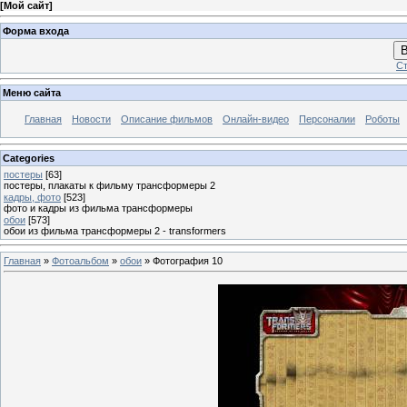
[
Мой сайт
]
Форма входа
В
Ст
Меню сайта
Главная
Новости
Описание фильмов
Онлайн-видео
Персоналии
Роботы
Categories
постеры
[63]
постеры, плакаты к фильму трансформеры 2
кадры, фото
[523]
фото и кадры из фильма трансформеры
обои
[573]
обои из фильма трансформеры 2 - transformers
Главная
»
Фотоальбом
»
обои
» Фотография 10