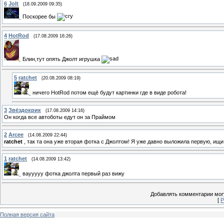
6
Jolt
(18.09.2009 09:35)
Поскорее бы
4
HotRod
(17.08.2009 16:26)
Блин,тут опять Джолт игрушка
5
ratchet
(20.08.2009 08:19)
ничего HotRod потом ещё будут картинки где в виде робота!
3
Звёздокрик
(17.08.2009 14:16)
Он когда все автоботы едут он за Праймом
2
Arcee
(14.08.2009 22:44)
ratchet
, так та она уже вторая фотка с Джолтом! Я уже давно выложила первую, ищи
1
ratchet
(14.08.2009 13:42)
ваууууу фотка джолта первый раз вижу
Добавлять комментарии могу
[
Р
Полная версия сайта