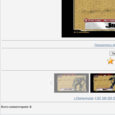
Просмотреть ф
« Предыдущая
|
287
288
289
2
Всего комментариев
:
6