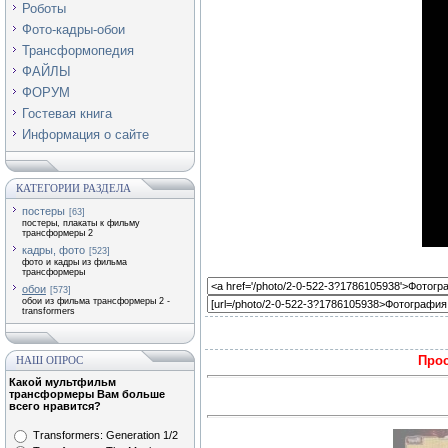
Роботы
Фото-кадры-обои
Трансформопедия
ФАЙЛЫ
ФОРУМ
Гостевая книга
Информация о сайте
КАТЕГОРИИ РАЗДЕЛА
постеры
[63]
постеры, плакаты к фильму
трансформеры 2
кадры, фото
[523]
фото и кадры из фильма
трансформеры
обои
[573]
обои из фильма трансформеры 2 -
transformers
Прос
НАШ ОПРОС
Какой мультфильм
трансформеры Вам больше
всего нравится?
Transformers: Generation 1/2