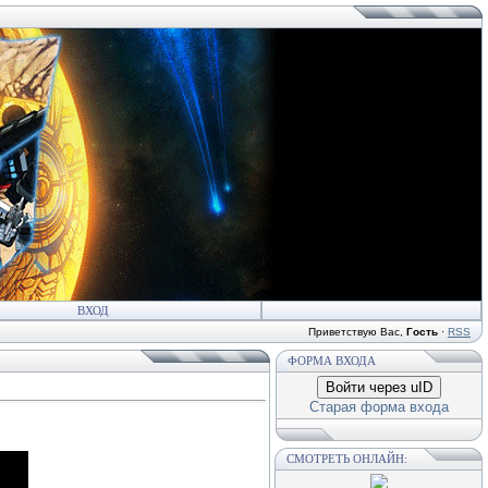
ВХОД
Приветствую Вас
,
Гость
·
RSS
ФОРМА ВХОДА
Войти через uID
Старая форма входа
СМОТРЕТЬ ОНЛАЙН: