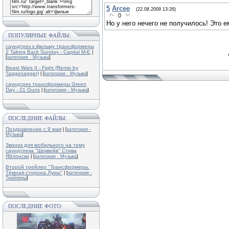
5
Arcee
(22.08.2009 13:26)
0
Но у него нечего не получилось! Это е
ПОПУЛЯРНЫЕ ФАЙЛЫ:
саундтрек к фильму трансформеры
2 Taking Back Sunday - Capital M-E
|
[
категория - Музыка
]
Beast Wars II - Fight (Remix by
Taggenagger)
| [
категория - Музыка
]
саундтрек трансформеры Green
Day - 21 Guns
| [
категория - Музыка
]
ПОСЛЕДНИЕ ФАЙЛЫ:
Поздравление с 9 мая
| [
категория -
Музыка
]
Звонок для мобильного на тему
саундтрека "Шоквейв" Стива
Яблонски
| [
категория - Музыка
]
Второй трейлер "Трансформеры.
Тёмная сторона Луны"
| [
категория -
Трейлеры
]
ПОСЛЕДНИЕ ФОТО: