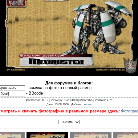
Для форумов и блогов:
- cсылка на фото в полный размер
- BBcode
Просмотров
: 6019 |
Размеры
: 1920x1080px/492.9Kb |
Рейтинг
: 4.7/3
Дата
: 13.08.2009 |
Добавил
:
Arcee
мотреть и скачать фотографию в реальном размере здесь:
Фотогра