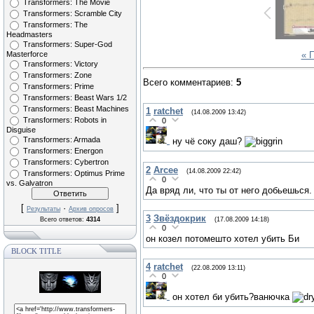
Transformers: The Movie
Transformers: Scramble City
Transformers: The
Headmasters
Transformers: Super-God
Masterforce
« 
Transformers: Victory
Transformers: Zone
Всего комментариев
:
5
Transformers: Prime
Transformers: Beast Wars 1/2
Transformers: Beast Machines
1
ratchet
(14.08.2009 13:42)
Transformers: Robots in
0
Disguise
Transformers: Armada
ну чё соку даш?
Transformers: Energon
Transformers: Cybertron
2
Arcee
(14.08.2009 22:42)
Transformers: Optimus Prime
0
vs. Galvatron
Да вряд ли, что ты от него добьешься.
[
·
]
Результаты
Архив опросов
3
Звёздокрик
(17.08.2009 14:18)
Всего ответов:
4314
0
он козел потомешто хотел убить Би
BLOCK TITLE
4
ratchet
(22.08.2009 13:11)
0
он хотел би убить?ванючка