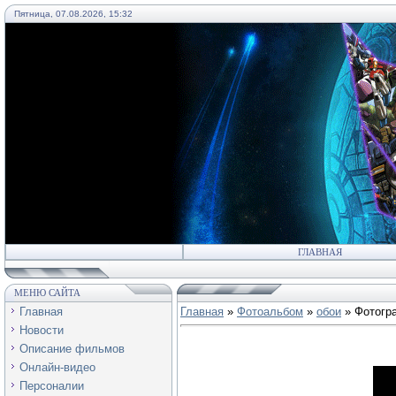
Пятница, 07.08.2026, 15:32
55
ГЛАВНАЯ
МЕНЮ САЙТА
Главная
Главная
»
Фотоальбом
»
обои
» Фотогр
Новости
Описание фильмов
Онлайн-видео
Персоналии