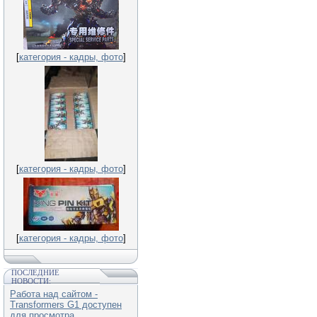
[
категория - кадры, фото
]
[
категория - кадры, фото
]
[
категория - кадры, фото
]
ПОСЛЕДНИЕ
НОВОСТИ:
Работа над сайтом -
Transformers G1 доступен
для просмотра.