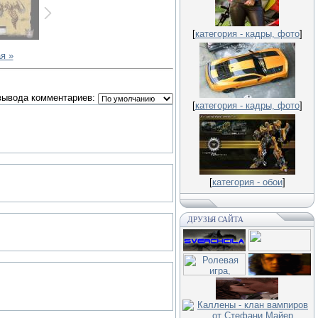
[
категория - кадры, фото
]
я »
вывода комментариев:
[
категория - кадры, фото
]
[
категория - обои
]
ДРУЗЬЯ САЙТА