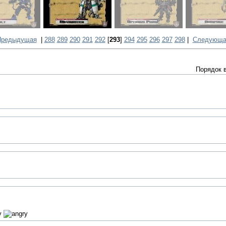
Предыдущая
|
288
289
290
291
292
[
293
]
294
295
296
297
298
|
Следующа
Порядок 