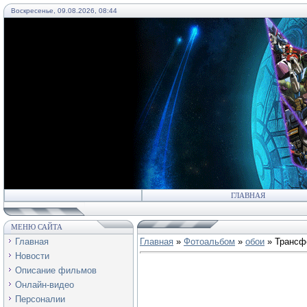
Воскресенье, 09.08.2026, 08:44
55
ГЛАВНАЯ
МЕНЮ САЙТА
Главная
Главная
»
Фотоальбом
»
обои
» Трансф
Новости
Описание фильмов
Онлайн-видео
Персоналии