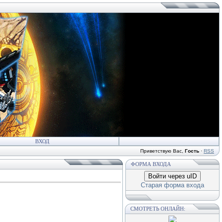
ВХОД
Приветствую Вас
,
Гость
·
RSS
ФОРМА ВХОДА
Войти через uID
Старая форма входа
СМОТРЕТЬ ОНЛАЙН: