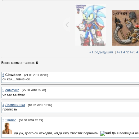
« Предыдущая
|
471
472
473
4
Всего комментариев
:
6
6
Clawdeen
(21.03.2011 09:02)
он как....говненок....
5
самсунг
(25.08.2010 05:20)
он как катёнак
4
Ламинишка
(18.02.2010 18:09)
прелесть
3
Эллис
(06.08.2009 20:27)
Да уж, долго он отходил, когда ему хвостик поранили!
Да я вообщем не п