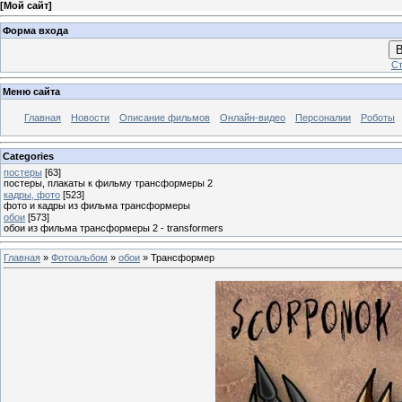
[
Мой сайт
]
Форма входа
В
Ст
Меню сайта
Главная
Новости
Описание фильмов
Онлайн-видео
Персоналии
Роботы
Categories
постеры
[63]
постеры, плакаты к фильму трансформеры 2
кадры, фото
[523]
фото и кадры из фильма трансформеры
обои
[573]
обои из фильма трансформеры 2 - transformers
Главная
»
Фотоальбом
»
обои
» Трансформер