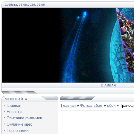
Суббота, 08.08.2026, 06:06
55
ГЛАВНАЯ
МЕНЮ САЙТА
Главная
Главная
»
Фотоальбом
»
обои
» Трансф
Новости
Описание фильмов
Онлайн-видео
Персоналии