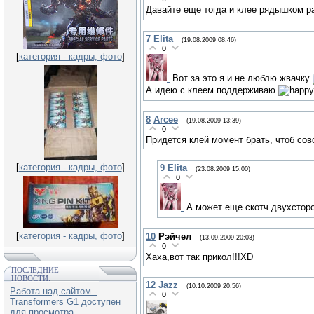
Давайте еще тогда и клее рядышком ра
7
Elita
(19.08.2009 08:46)
0
[
категория - кадры, фото
]
Вот за это я и не люблю жвачку
А идею с клеем поддерживаю
8
Arcee
(19.08.2009 13:39)
0
Придется клей момент брать, чтоб сов
[
категория - кадры, фото
]
9
Elita
(23.08.2009 15:00)
0
А может еще скотч двухстор
[
категория - кадры, фото
]
10
Рэйчел
(13.09.2009 20:03)
0
Хаха,вот так прикол!!!XD
ПОСЛЕДНИЕ
НОВОСТИ:
12
Jazz
(10.10.2009 20:56)
Работа над сайтом -
0
Transformers G1 доступен
для просмотра.