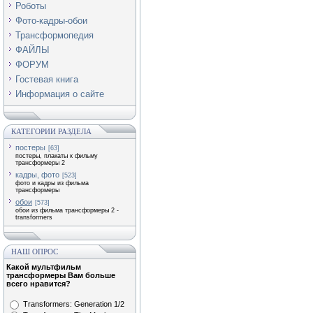
Роботы
Фото-кадры-обои
Трансформопедия
ФАЙЛЫ
ФОРУМ
Гостевая книга
Информация о сайте
КАТЕГОРИИ РАЗДЕЛА
постеры
[63]
постеры, плакаты к фильму
трансформеры 2
кадры, фото
[523]
фото и кадры из фильма
трансформеры
обои
[573]
обои из фильма трансформеры 2 -
transformers
НАШ ОПРОС
Какой мультфильм
трансформеры Вам больше
всего нравится?
Transformers: Generation 1/2