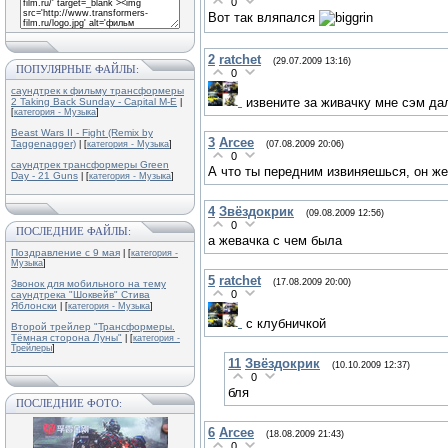
0
Вот так вляпался
2
ratchet
(29.07.2009 13:16)
ПОПУЛЯРНЫЕ ФАЙЛЫ:
0
саундтрек к фильму трансформеры
извените за живачку мне сэм да
2 Taking Back Sunday - Capital M-E
|
[
категория - Музыка
]
Beast Wars II - Fight (Remix by
3
Arcee
Taggenagger)
(07.08.2009 20:06)
| [
категория - Музыка
]
0
саундтрек трансформеры Green
А что ты передним извиняешься, он же
Day - 21 Guns
| [
категория - Музыка
]
4
Звёздокрик
(09.08.2009 12:56)
0
ПОСЛЕДНИЕ ФАЙЛЫ:
а жевачка с чем была
Поздравление с 9 мая
| [
категория -
Музыка
]
5
ratchet
(17.08.2009 20:00)
Звонок для мобильного на тему
0
саундтрека "Шоквейв" Стива
Яблонски
| [
категория - Музыка
]
с клубничкой
Второй трейлер "Трансформеры.
Тёмная сторона Луны"
| [
категория -
Трейлеры
]
11
Звёздокрик
(10.10.2009 12:37)
0
бля
ПОСЛЕДНИЕ ФОТО:
6
Arcee
(18.08.2009 21:43)
0