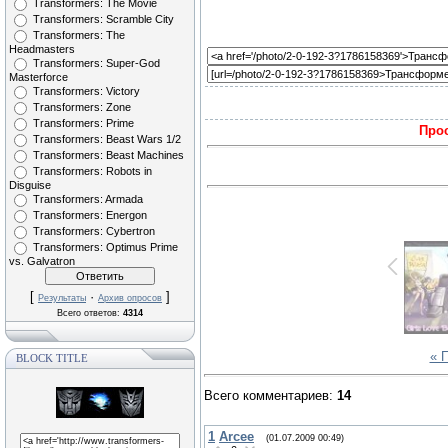
Transformers: The Movie
Transformers: Scramble City
Transformers: The
Headmasters
Transformers: Super-God
Masterforce
Transformers: Victory
Transformers: Zone
Transformers: Prime
Прос
Transformers: Beast Wars 1/2
Transformers: Beast Machines
Transformers: Robots in
Disguise
Transformers: Armada
Transformers: Energon
Transformers: Cybertron
Transformers: Optimus Prime
vs. Galvatron
[
·
]
Результаты
Архив опросов
Всего ответов:
4314
« 
BLOCK TITLE
Всего комментариев
:
14
1
Arcee
(01.07.2009 00:49)