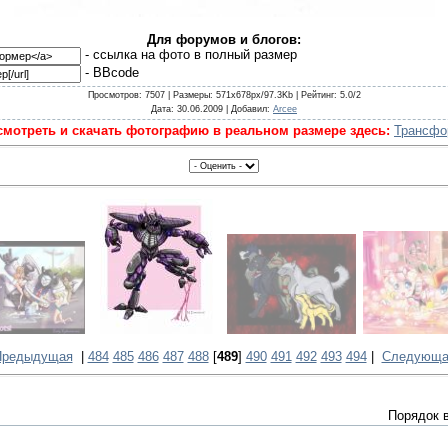
Для форумов и блогов:
- cсылка на фото в полный размер
- BBcode
Просмотров
: 7507 |
Размеры
: 571x678px/97.3Kb |
Рейтинг
: 5.0/2
Дата
: 30.06.2009 |
Добавил
:
Arcee
мотреть и скачать фотографию в реальном размере здесь:
Трансфо
Предыдущая
|
484
485
486
487
488
[
489
]
490
491
492
493
494
|
Следующа
Порядок 