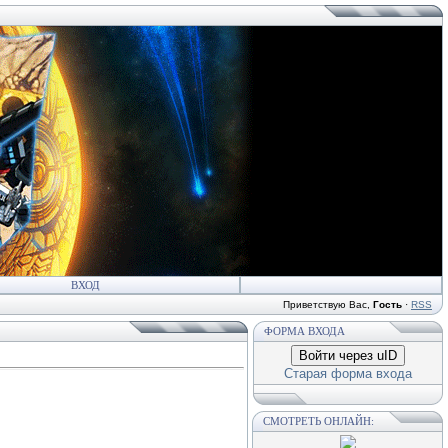
ВХОД
Приветствую Вас
,
Гость
·
RSS
ФОРМА ВХОДА
Войти через uID
Старая форма входа
СМОТРЕТЬ ОНЛАЙН: