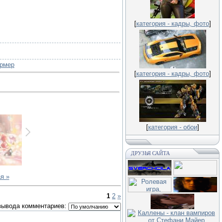
[
категория - кадры, фото
]
рмер
[
категория - кадры, фото
]
[
категория - обои
]
ДРУЗЬЯ САЙТА
я »
1
2
»
вывода комментариев: