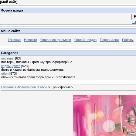
[
Мой сайт
]
Форма входа
В
Ст
Меню сайта
Главная
Новости
Описание фильмов
Онлайн-видео
Персоналии
Роботы
Categories
постеры
[63]
постеры, плакаты к фильму трансформеры 2
кадры, фото
[523]
фото и кадры из фильма трансформеры
обои
[573]
обои из фильма трансформеры 2 - transformers
Главная
»
Фотоальбом
»
обои
» Трансформер