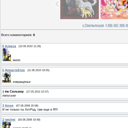
« Предыдущая
|
486
487
488
4
Всего комментариев
:
6
6
Алекса
(10.09.2010 12:26)
мило
5
Девастейтор
(11.08.2010 16:05)
извращенье
4
ёж Сильвер
(27.05.2010 10:37)
лапуськи
3
Arcee
(07.08.2009 20:08)
И не только ты ХотРод, там еще и Я!!!
2
ratchet
(04.08.2009 19:49)
какие милые