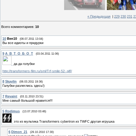
« Предыдущая
|
229
230
231
2
Всего комментариев
:
10
10
Ben10
(08.07.2011 13:04)
Вы все идиоты и придурки
9
А_В_Т_О_Б_О_Т
(03.04.2011 11:06)
да да голубки
http://transformers-film.ru/sml/Trf-smile-52-.gif[/
8
Skaylin
(06.03.2011 19:36)
Галубки разлеглись здесь!)
7
Revaint
(03.11.2010 23:51)
Мне самый большой нравится!!!
5
Rodimus
(13.07.2010 03:46)
это из мультика Transformers cybertron из TWFC другая игрушка
6
Dimon_21
(29.10.2010 17:30)