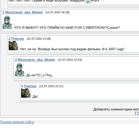
Нет! Нет! Нет! Прайм в виде игрушки, придурок!
1
Moonracer_aka_Медея
(12.07.2010 16:29)
ЧТО Я ВИЖУ!? ЭТО ПРАЙМ ИЗ WAR FOR CYBERTRON!?Слева!?
2
Пчилка
(12.07.2010 21:49)
Нет, не он. Вообще был куплен под видом фильма. И в 2007 году!
3
Moonracer_aka_Медея
(12.07.2010 22:53)
Да ну!?О_о Ппц...
4
Пчилка
(12.07.2010 23:21)
Да!
Добавлять комментарии могу
[
Р
Полная версия сайта