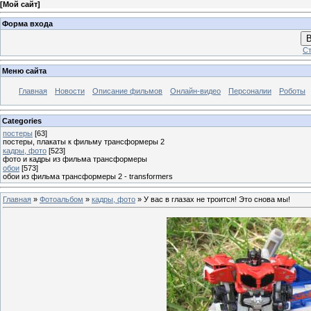
[
Мой сайт
]
Форма входа
В
Ст
Меню сайта
Главная
Новости
Описание фильмов
Онлайн-видео
Персоналии
Роботы
Categories
постеры
[63]
постеры, плакаты к фильму трансформеры 2
кадры, фото
[523]
фото и кадры из фильма трансформеры
обои
[573]
обои из фильма трансформеры 2 - transformers
Главная
»
Фотоальбом
»
кадры, фото
» У вас в глазах не троится! Это снова мы!