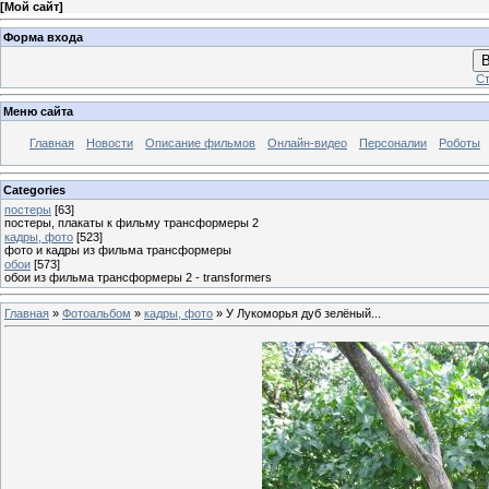
[
Мой сайт
]
Форма входа
В
Ст
Меню сайта
Главная
Новости
Описание фильмов
Онлайн-видео
Персоналии
Роботы
Categories
постеры
[63]
постеры, плакаты к фильму трансформеры 2
кадры, фото
[523]
фото и кадры из фильма трансформеры
обои
[573]
обои из фильма трансформеры 2 - transformers
Главная
»
Фотоальбом
»
кадры, фото
» У Лукоморья дуб зелёный...