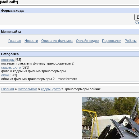
[
Мой сайт
]
Форма входа
В
Ст
Меню сайта
Главная
Новости
Описание фильмов
Онлайн-видео
Персоналии
Роботы
Categories
постеры
[63]
постеры, плакаты к фильму трансформеры 2
кадры, фото
[523]
фото и кадры из фильма трансформеры
обои
[573]
обои из фильма трансформеры 2 - transformers
Главная
»
Фотоальбом
»
кадры, фото
» Трансформеры сейчас