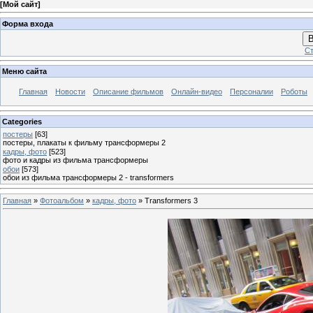
[
Мой сайт
]
Форма входа
В
Ст
Меню сайта
Главная
Новости
Описание фильмов
Онлайн-видео
Персоналии
Роботы
Categories
постеры
[63]
постеры, плакаты к фильму трансформеры 2
кадры, фото
[523]
фото и кадры из фильма трансформеры
обои
[573]
обои из фильма трансформеры 2 - transformers
Главная
»
Фотоальбом
»
кадры, фото
» Transformers 3