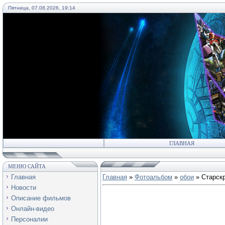
Пятница, 07.08.2026, 19:14
55
ГЛАВНАЯ
МЕНЮ САЙТА
Главная
Главная
»
Фотоальбом
»
обои
» Старскр
Новости
Описание фильмов
Онлайн-видео
Персоналии