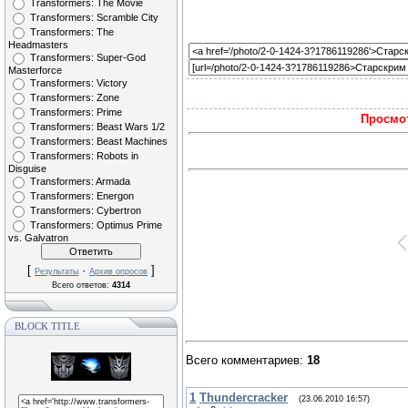
Transformers: The Movie
Transformers: Scramble City
Transformers: The
Headmasters
Transformers: Super-God
Masterforce
Transformers: Victory
Transformers: Zone
Transformers: Prime
Просмот
Transformers: Beast Wars 1/2
Transformers: Beast Machines
Transformers: Robots in
Disguise
Transformers: Armada
Transformers: Energon
Transformers: Cybertron
Transformers: Optimus Prime
vs. Galvatron
[
·
]
Результаты
Архив опросов
Всего ответов:
4314
BLOCK TITLE
Всего комментариев
:
18
1
Thundercracker
(23.06.2010 16:57)