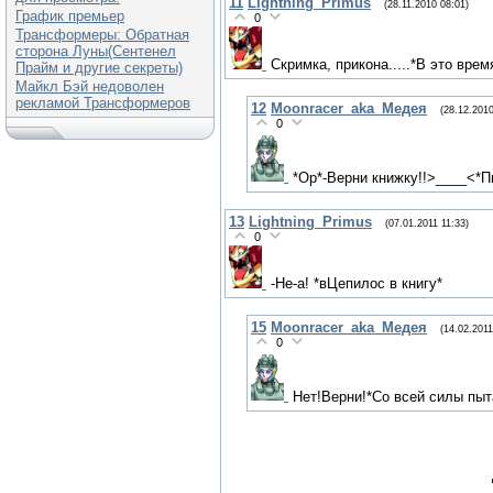
11
Lightning_Primus
(28.11.2010 08:01)
График премьер
0
Трансформеры: Обратная
сторона Луны(Сентенел
Скримка, прикона.....*В это вре
Прайм и другие секреты)
Майкл Бэй недоволен
рекламой Трансформеров
12
Moonracer_aka_Медея
(28.12.2010
0
*Ор*-Верни книжку!!>____<*П
13
Lightning_Primus
(07.01.2011 11:33)
0
-Не-а! *вЦепилос в книгу*
15
Moonracer_aka_Медея
(14.02.2011
0
Нет!Верни!*Со всей силы пыт