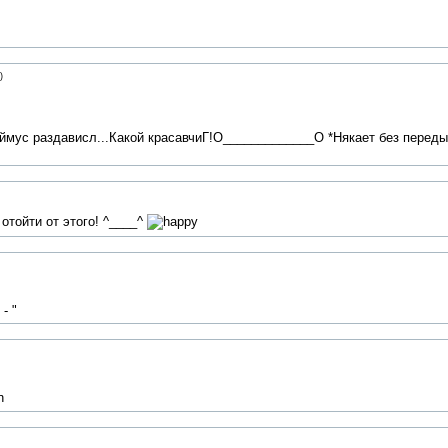
)
мус раздависл...Какой красавчиГ!О_____________О *Някает без передыш
отойти от этого! ^____^
- "