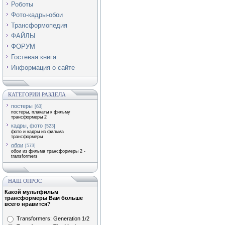
Роботы
Фото-кадры-обои
Трансформопедия
ФАЙЛЫ
ФОРУМ
Гостевая книга
Информация о сайте
КАТЕГОРИИ РАЗДЕЛА
постеры
[63]
постеры, плакаты к фильму
трансформеры 2
кадры, фото
[523]
фото и кадры из фильма
трансформеры
обои
[573]
обои из фильма трансформеры 2 -
transformers
НАШ ОПРОС
Какой мультфильм
трансформеры Вам больше
всего нравится?
Transformers: Generation 1/2