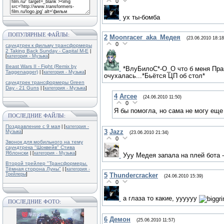
0
ух ты-бомба
ПОПУЛЯРНЫЕ ФАЙЛЫ:
2
Moonracer_aka_Медея
(23.06.2010 18:18
0
саундтрек к фильму трансформеры
2 Taking Back Sunday - Capital M-E
|
[
категория - Музыка
]
Beast Wars II - Fight (Remix by
*ВлуБилоС*-О_О что б меня Прай
Taggenagger)
| [
категория - Музыка
]
очухалась...*Бьётся ЦП об стол*
саундтрек трансформеры Green
Day - 21 Guns
| [
категория - Музыка
]
4
Arcee
(24.06.2010 11:50)
0
Я бы помогла, но сама не могу еще 
ПОСЛЕДНИЕ ФАЙЛЫ:
Поздравление с 9 мая
| [
категория -
3
Jazz
Музыка
]
(23.06.2010 21:34)
0
Звонок для мобильного на тему
саундтрека "Шоквейв" Стива
Яблонски
| [
категория - Музыка
]
Ууу Медея запала на плей бота - 
Второй трейлер "Трансформеры.
Тёмная сторона Луны"
| [
категория -
5
Thundercracker
Трейлеры
]
(24.06.2010 15:39)
0
а глаза то какие, уууууу
ПОСЛЕДНИЕ ФОТО:
6
Демон
(25.06.2010 11:57)