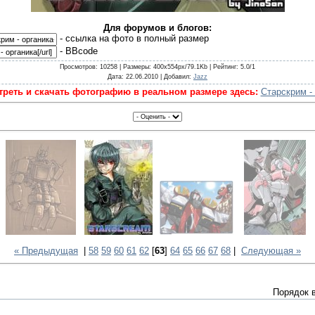
Для форумов и блогов:
- cсылка на фото в полный размер
- BBcode
Просмотров
: 10258 |
Размеры
: 400x554px/79.1Kb |
Рейтинг
: 5.0/1
Дата
: 22.06.2010 |
Добавил
:
Jazz
реть и скачать фотографию в реальном размере здесь:
Старскрим -
« Предыдущая
|
58
59
60
61
62
[
63
]
64
65
66
67
68
|
Следующая »
Порядок 