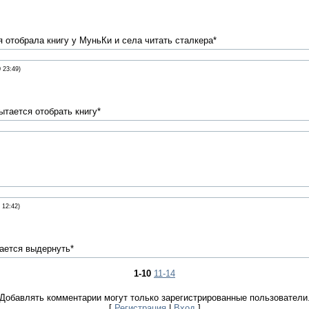
мя отобрала книгу у МуньКи и села читать сталкера*
 23:49)
ытается отобрать книгу*
 12:42)
ается выдернуть*
1-10
11-14
Добавлять комментарии могут только зарегистрированные пользователи
[
Регистрация
|
Вход
]