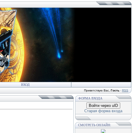
ВХОД
Приветствую Вас
,
Гость
·
RSS
ФОРМА ВХОДА
Войти через uID
Старая форма входа
СМОТРЕТЬ ОНЛАЙН: