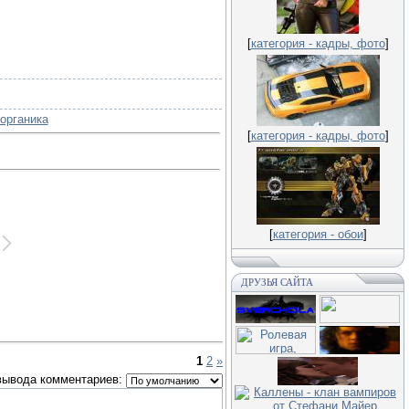
[
категория - кадры, фото
]
 органика
[
категория - кадры, фото
]
[
категория - обои
]
ДРУЗЬЯ САЙТА
1
2
»
вывода комментариев: