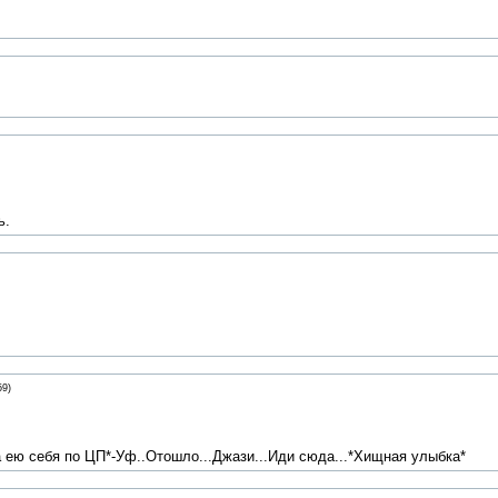
ь.
59)
ла ею себя по ЦП*-Уф..Отошло...Джази...Иди сюда...*Хищная улыбка*