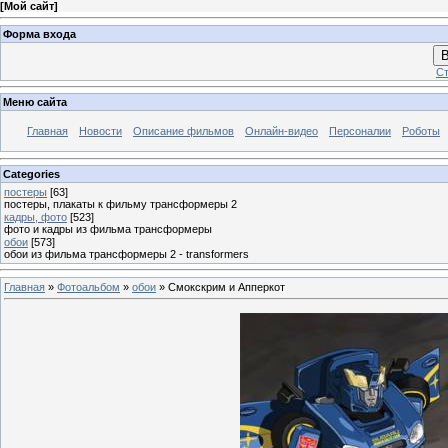
[
Мой сайт
]
Форма входа
В
Ст
Меню сайта
Главная
Новости
Описание фильмов
Онлайн-видео
Персоналии
Роботы
Categories
постеры
[63]
постеры, плакаты к фильму трансформеры 2
кадры, фото
[523]
фото и кадры из фильма трансформеры
обои
[573]
обои из фильма трансформеры 2 - transformers
Главная
»
Фотоальбом
»
обои
» Смокскрим и Апперкот