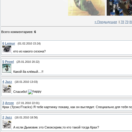
« Предыдущая
|
78
79
8
Всего комментариев
:
6
6
Lemur
(01.02.2010 15:24)
ето из какого сезона?
5
Prowl
(25.01.2010 20:22)
Какой йа клёвый....!!
4
Jazz
(18.01.2010 13:03)
Спасибо!
3
Arcee
(17.01.2010 22:01)
Крах (Трэкс/Tracks) Я тебе картинку покажу, как он выглядит. Специально для тебя
2
Jazz
(16.01.2010 18:56)
А если Дымовик это Смокскрим,то кто такой тогда Крах?