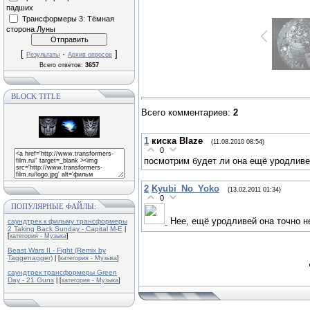
падших
Трансформеры 3: Тёмная
сторона Луны
[
·
]
Результаты
Архив опросов
Всего ответов:
3657
BLOCK TITLE
Всего комментариев
:
2
1
киска Blaze
(11.08.2010 08:54)
0
посмотрим будет ли она ещё уродливе
2
Kyubi_No_Yoko
(13.02.2011 01:34)
0
ПОПУЛЯРНЫЕ ФАЙЛЫ:
Нее, ещё уродливей она точно н
саундтрек к фильму трансформеры
2 Taking Back Sunday - Capital M-E
|
[
категория - Музыка
]
Beast Wars II - Fight (Remix by
Taggenagger)
| [
категория - Музыка
]
саундтрек трансформеры Green
Day - 21 Guns
| [
категория - Музыка
]