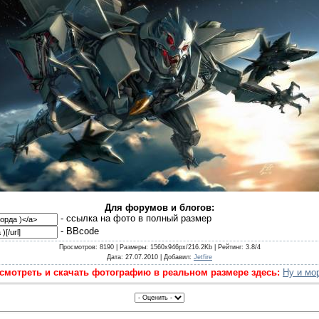
Для форумов и блогов:
- cсылка на фото в полный размер
- BBcode
Просмотров
: 8190 |
Размеры
: 1560x946px/216.2Kb |
Рейтинг
: 3.8/4
Дата
: 27.07.2010 |
Добавил
:
Jetfire
смотреть и скачать фотографию в реальном размере здесь:
Ну и мо