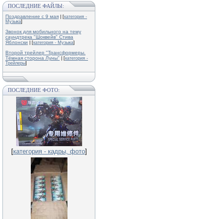
ПОСЛЕДНИЕ ФАЙЛЫ:
Поздравление с 9 мая
| [
категория -
Музыка
]
Звонок для мобильного на тему
саундтрека "Шоквейв" Стива
Яблонски
| [
категория - Музыка
]
Второй трейлер "Трансформеры.
Тёмная сторона Луны"
| [
категория -
Трейлеры
]
ПОСЛЕДНИЕ ФОТО:
[
категория - кадры, фото
]