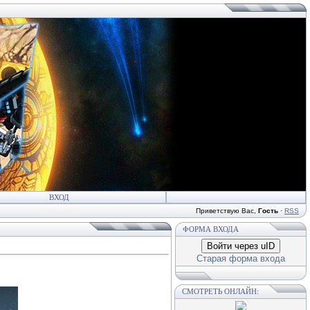
ВХОД
Приветствую Вас
,
Гость
·
RSS
ФОРМА ВХОДА
Войти через uID
Старая форма входа
СМОТРЕТЬ ОНЛАЙН: