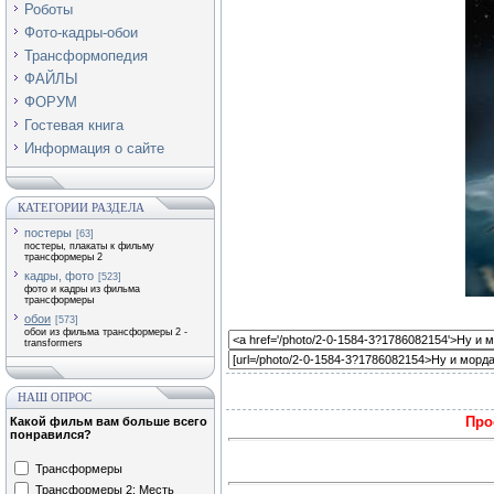
Роботы
Фото-кадры-обои
Трансформопедия
ФАЙЛЫ
ФОРУМ
Гостевая книга
Информация о сайте
КАТЕГОРИИ РАЗДЕЛА
постеры
[63]
постеры, плакаты к фильму
трансформеры 2
кадры, фото
[523]
фото и кадры из фильма
трансформеры
обои
[573]
обои из фильма трансформеры 2 -
transformers
НАШ ОПРОС
Про
Какой фильм вам больше всего
понравился?
Трансформеры
Трансформеры 2: Месть