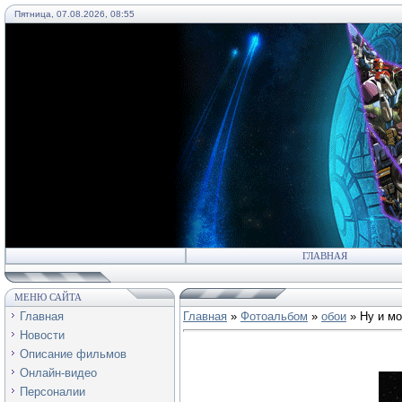
Пятница, 07.08.2026, 08:55
55
ГЛАВНАЯ
МЕНЮ САЙТА
Главная
Главная
»
Фотоальбом
»
обои
» Ну и мо
Новости
Описание фильмов
Онлайн-видео
Персоналии