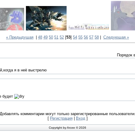
« Предыдущая
|
48
49
50
51
52
[
53
]
54
55
56
57
58
|
Следующая »
Порядок 
й,когда я в неё выстрелю
е будет
Добавлять комментарии могут только зарегистрированные пользователи
[
Регистрация
|
Вход
]
Copyright by Arcee © 2026