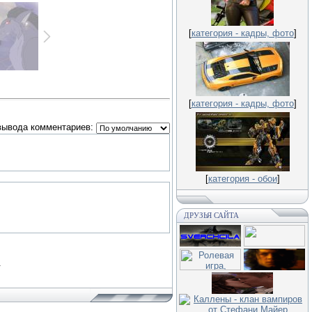
[
категория - кадры, фото
]
[
категория - кадры, фото
]
вывода комментариев:
[
категория - обои
]
ДРУЗЬЯ САЙТА
.