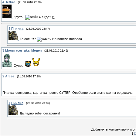
4
Jetfire
(21.08.2010 22:38)
Круто!!
А я где? )))
8
Пчилка
(23.08.2010 23:47)
То есть?!?
Не поняла вопроса
3
Moonracer_aka_Медея
(21.08.2010 21:45)
Супер!
2
Arcee
(21.08.2010 17:28)
Пчилка, сестренка, картинка просто СУПЕР! Особенно если знать как ты ее делала, 
7
Пчилка
(23.08.2010 23:46)
Да ладно тебе, сестрёнка!
Добавлять комментарии могу
[
Р