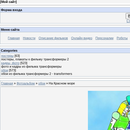
[
Мой сайт
]
Форма входа
В
Ст
Меню сайта
Главная
Новости
Описание фильмов
Онлайн-видео
Персоналии
Роботы
Categories
постеры
[63]
постеры, плакаты к фильму трансформеры 2
кадры, фото
[523]
фото и кадры из фильма трансформеры
обои
[573]
обои из фильма трансформеры 2 - transformers
Главная
»
Фотоальбом
»
обои
» На Красном море