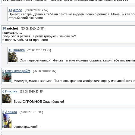
13
Arcee
(03.09.2010 12:59)
Привет, сестра. Давно я тебя на сайте не видела. Конечо регайся. Можешь как п
старый свой nickname
10
ratchet
(25.08.2010 15:57)
прикольно....
люди это я рэтчет.. я регистрируюсь заново ок?
я пороль забыла от прошлого
11
Пчилка
(25.08.2010 21:45)
Оки, перерегивайся) Или же ты мне можешь сказать. какой тебе поставить 
9
Оптимуспрайм
(25.08.2010 01:32)
Молодец, маленькая моя! Ты очень красиво изобразила сцену из нашей жизни! 
6
Пчилка
(23.08.2010 23:46)
Всем ОГРОМНОЕ Спасибоньки!
5
Алекса
(23.08.2010 10:00)
супер красиво!!!!!