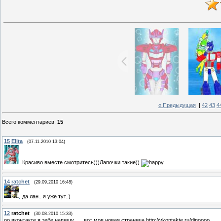
« Предыдущая
|
42
43
4
Всего комментариев
:
15
15
Elita
(07.11.2010 13:04)
Красиво вместе смотритесь)))Лапочки такие))
14
ratchet
(29.09.2010 16:48)
да лан.. я уже тут..)
12
ratchet
(30.08.2010 15:33)
оо вконтакте я тебе напишу...... вот моя новая страница http://vkontakte.ru/dinoooo