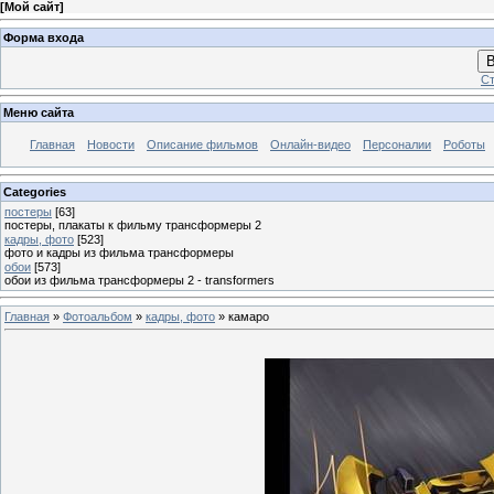
[
Мой сайт
]
Форма входа
В
Ст
Меню сайта
Главная
Новости
Описание фильмов
Онлайн-видео
Персоналии
Роботы
Categories
постеры
[63]
постеры, плакаты к фильму трансформеры 2
кадры, фото
[523]
фото и кадры из фильма трансформеры
обои
[573]
обои из фильма трансформеры 2 - transformers
Главная
»
Фотоальбом
»
кадры, фото
» камаро