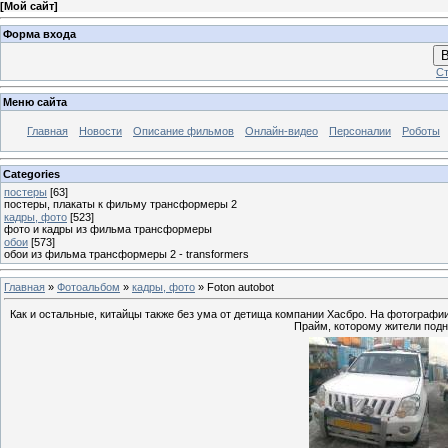
[
Мой сайт
]
Форма входа
В
Ст
Меню сайта
Главная
Новости
Описание фильмов
Онлайн-видео
Персоналии
Роботы
Categories
постеры
[63]
постеры, плакаты к фильму трансформеры 2
кадры, фото
[523]
фото и кадры из фильма трансформеры
обои
[573]
обои из фильма трансформеры 2 - transformers
Главная
»
Фотоальбом
»
кадры, фото
» Foton autobot
Как и остальные, китайцы также без ума от детища компании Хасбро. На фотографи
Прайм, которому жители подн