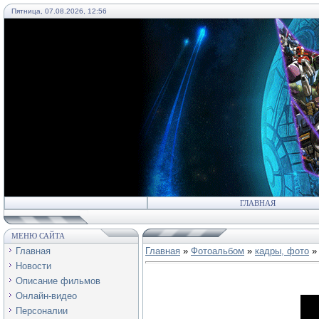
Пятница, 07.08.2026, 12:56
55
ГЛАВНАЯ
МЕНЮ САЙТА
Главная
Главная
»
Фотоальбом
»
кадры, фото
»
Новости
Описание фильмов
Онлайн-видео
Персоналии