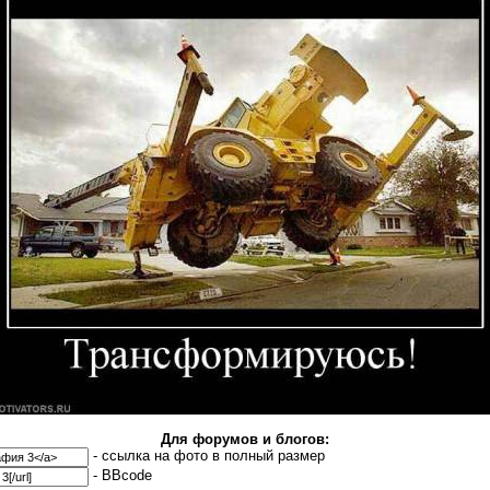
Для форумов и блогов:
- cсылка на фото в полный размер
- BBcode