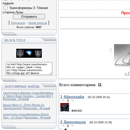
падших
Трансформеры 3: Тёмная
сторона Луны
Прос
[
·
]
Результаты
Архив опросов
Всего ответов:
3657
BLOCK TITLE
« 
Всего комментариев
:
11
ПОПУЛЯРНЫЕ ФАЙЛЫ:
саундтрек к фильму трансформеры
2 Taking Back Sunday - Capital M-E
1
Айронхайд
|
(03.10.2009 20:11)
[
категория - Музыка
]
0
Beast Wars II - Fight (Remix by
Taggenagger)
| [
категория - Музыка
]
жеско
саундтрек трансформеры Green
Day - 21 Guns
| [
категория - Музыка
]
2
Демолишор
(04.10.2009 12:35)
0