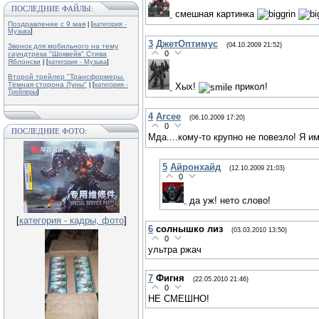
ПОСЛЕДНИЕ ФАЙЛЫ:
смешная картинка
Поздравление с 9 мая
| [
категория -
Музыка
]
3
ДжетОптимус
(04.10.2009 21:52)
Звонок для мобильного на тему
0
саундтрека "Шоквейв" Стива
Яблонски
| [
категория - Музыка
]
Второй трейлер "Трансформеры.
Тёмная сторона Луны"
| [
категория -
Хых!
прикол!
Трейлеры
]
4
Arcee
(06.10.2009 17:20)
0
ПОСЛЕДНИЕ ФОТО:
Мда....кому-то крупно не повезло! Я 
5
Айронхайд
(12.10.2009 21:03)
0
да уж! нето слово!
[
категория - кадры, фото
]
6
солнышко лиз
(03.03.2010 13:50)
0
ультра ржач
7
Фигня
(22.05.2010 21:46)
0
НЕ СМЕШНО!