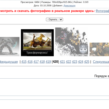
Просмотров
: 6484 |
Размеры
: 760x629px/615.6Kb |
Рейтинг
: 0.0/0
Дата
: 03.10.2009 |
Добавил
:
Демолишор
мотреть и скачать фотографию в реальном размере здесь:
Фотогра
Предыдущая
|
415
416
417
418
419
[
420
]
421
422
423
424
425
|
Следующа
Порядок 