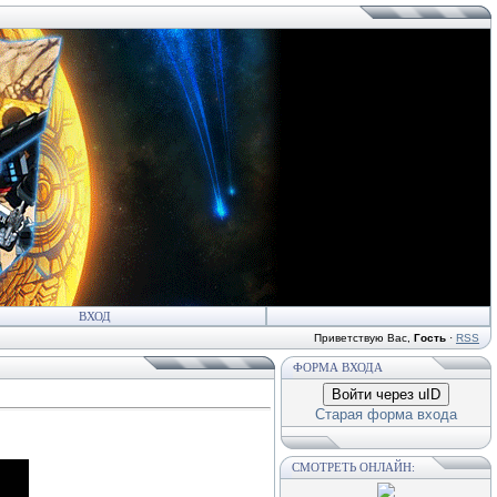
ВХОД
Приветствую Вас
,
Гость
·
RSS
ФОРМА ВХОДА
Войти через uID
Старая форма входа
СМОТРЕТЬ ОНЛАЙН: