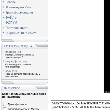
Роботы
Фото-кадры-обои
Трансформопедия
ФАЙЛЫ
ФОРУМ
Гостевая книга
Информация о сайте
КАТЕГОРИИ РАЗДЕЛА
постеры
[63]
постеры, плакаты к фильму
трансформеры 2
кадры, фото
[523]
фото и кадры из фильма
трансформеры
обои
[573]
обои из фильма трансформеры 2 -
transformers
НАШ ОПРОС
Какой фильм вам больше всего
понравился?
Трансформеры
Трансформеры 2: Месть