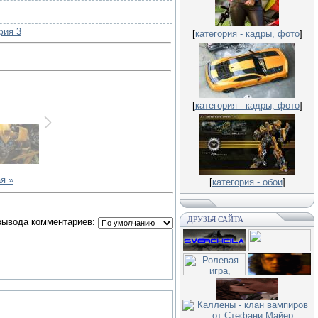
фия 3
[
категория - кадры, фото
]
[
категория - кадры, фото
]
я »
[
категория - обои
]
ДРУЗЬЯ САЙТА
вывода комментариев: