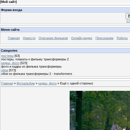
[
Мой сайт
]
Форма входа
В
Ст
Меню сайта
Главная
Новости
Описание фильмов
Онлайн-видео
Персоналии
Роботы
Categories
постеры
[63]
постеры, плакаты к фильму трансформеры 2
кадры, фото
[523]
фото и кадры из фильма трансформеры
обои
[573]
обои из фильма трансформеры 2 - transformers
Главная
»
Фотоальбом
»
кадры, фото
» Ещё с одной стороны)